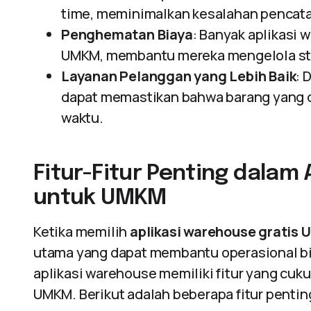
time, meminimalkan kesalahan pencata
Penghematan Biaya
: Banyak aplikasi 
UMKM, membantu mereka mengelola sto
Layanan Pelanggan yang Lebih Baik
: 
dapat memastikan bahwa barang yang d
waktu.
Fitur-Fitur Penting dalam
untuk UMKM
Ketika memilih
aplikasi warehouse gratis
utama yang dapat membantu operasional bi
aplikasi warehouse memiliki fitur yang cu
UMKM. Berikut adalah beberapa fitur pentin