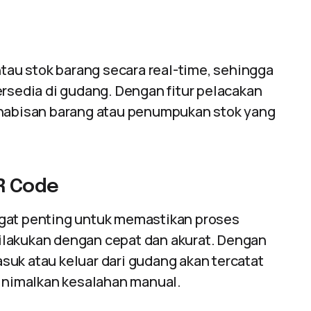
au stok barang secara real-time, sehingga
ersedia di gudang. Dengan fitur pelacakan
ehabisan barang atau penumpukan stok yang
R Code
ngat penting untuk memastikan proses
ilakukan dengan cepat dan akurat. Dengan
uk atau keluar dari gudang akan tercatat
nimalkan kesalahan manual.