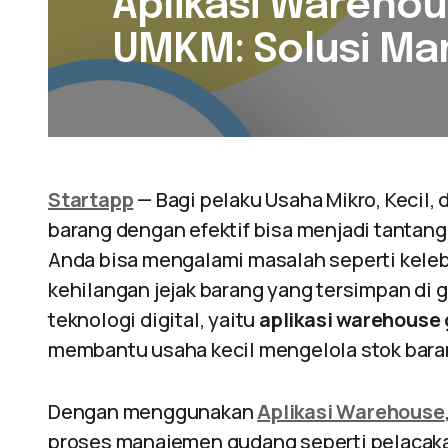
Aplikasi Warehou
UMKM: Solusi Ma
Startapp
— Bagi pelaku Usaha Mikro, Kecil
barang dengan efektif bisa menjadi tantang
Anda bisa mengalami masalah seperti keleb
kehilangan jejak barang yang tersimpan di 
teknologi digital, yaitu
aplikasi warehouse
membantu usaha kecil mengelola stok bara
Dengan menggunakan
Aplikasi Warehouse
proses manajemen gudang seperti pelacaka