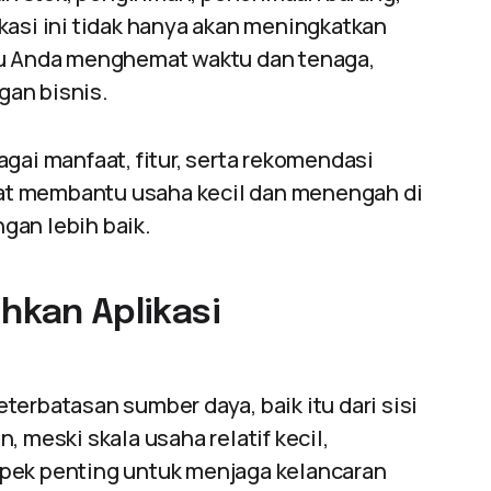
kasi ini tidak hanya akan meningkatkan
ntu Anda menghemat waktu dan tenaga,
gan bisnis.
gai manfaat, fitur, serta rekomendasi
t membantu usaha kecil dan menengah di
gan lebih baik.
kan Aplikasi
erbatasan sumber daya, baik itu dari sisi
 meski skala usaha relatif kecil,
spek penting untuk menjaga kelancaran