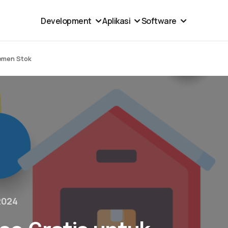
Development
Aplikasi
Software
jemen Stok
2024