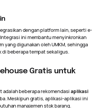
in
egrasikan dengan platform lain, seperti e-
 Integrasi ini membantu menyinkronkan
form yang digunakan oleh UMKM, sehingga
k di beberapa tempat sekaligus.
ehouse Gratis untuk
ut adalah beberapa rekomendasi
aplikasi
a. Meskipun gratis, aplikasi-aplikasi ini
ebutuhan manajemen stok barang.