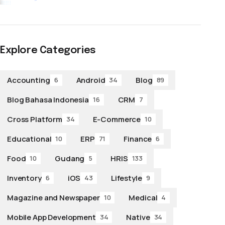
Explore Categories
Accounting
Android
Blog
6
34
89
Blog Bahasa Indonesia
CRM
16
7
Cross Platform
E-Commerce
34
10
Educational
ERP
Finance
10
71
6
Food
Gudang
HRIS
10
5
133
Inventory
iOS
Lifestyle
6
43
9
Magazine and Newspaper
Medical
10
4
Mobile App Development
Native
34
34