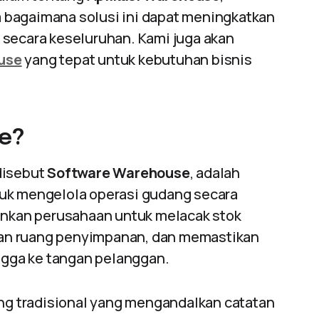
ta bagaimana solusi ini dapat meningkatkan
 secara keseluruhan. Kami juga akan
use
yang tepat untuk kebutuhan bisnis
se?
disebut
Software Warehouse
, adalah
tuk mengelola operasi gudang secara
kinkan perusahaan untuk melacak stok
an ruang penyimpanan, dan memastikan
ingga ke tangan pelanggan.
g tradisional yang mengandalkan catatan