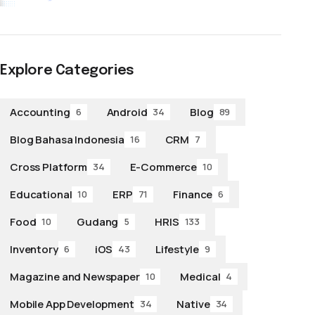
Explore Categories
Accounting
Android
Blog
6
34
89
Blog Bahasa Indonesia
CRM
16
7
Cross Platform
E-Commerce
34
10
Educational
ERP
Finance
10
71
6
Food
Gudang
HRIS
10
5
133
Inventory
iOS
Lifestyle
6
43
9
Magazine and Newspaper
Medical
10
4
Mobile App Development
Native
34
34