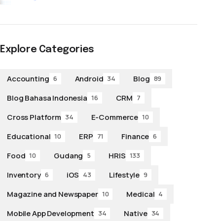
Explore Categories
Accounting
Android
Blog
6
34
89
Blog Bahasa Indonesia
CRM
16
7
Cross Platform
E-Commerce
34
10
Educational
ERP
Finance
10
71
6
Food
Gudang
HRIS
10
5
133
Inventory
iOS
Lifestyle
6
43
9
Magazine and Newspaper
Medical
10
4
Mobile App Development
Native
34
34