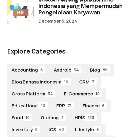
5 Fitur Penting Aplikasi HRIS
Indonesia yang Mempermudah
Pengelolaan Karyawan
December 5, 2024
Explore Categories
Accounting
Android
Blog
6
34
89
Blog Bahasa Indonesia
CRM
16
7
Cross Platform
E-Commerce
34
10
Educational
ERP
Finance
10
71
6
Food
Gudang
HRIS
10
5
133
Inventory
iOS
Lifestyle
6
43
9