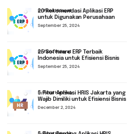
by
Farid Hidayat
20 Rekomendasi Aplikasi ERP
untuk Digunakan Perusahaan
September 25, 2024
by
Farid Hidayat
25 Software ERP Terbaik
Indonesia untuk Efisiensi Bisnis
September 25, 2024
by
Farid Hidayat
5 Fitur Aplikasi HRIS Jakarta yang
Wajib Dimiliki untuk Efisiensi Bisnis
December 2, 2024
by
Farid Hidayat