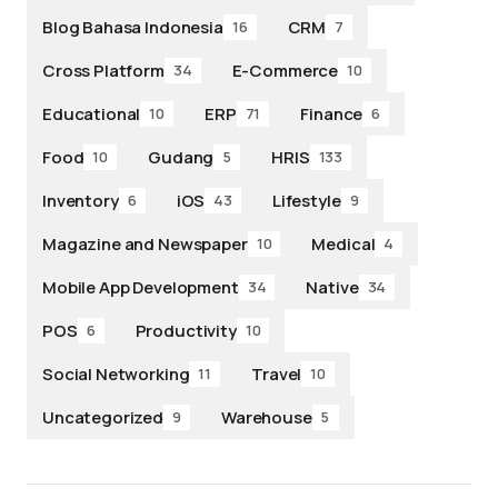
Blog Bahasa Indonesia
CRM
16
7
Cross Platform
E-Commerce
34
10
Educational
ERP
Finance
10
71
6
Food
Gudang
HRIS
10
5
133
Inventory
iOS
Lifestyle
6
43
9
Magazine and Newspaper
Medical
10
4
Mobile App Development
Native
34
34
POS
Productivity
6
10
Social Networking
Travel
11
10
Uncategorized
Warehouse
9
5