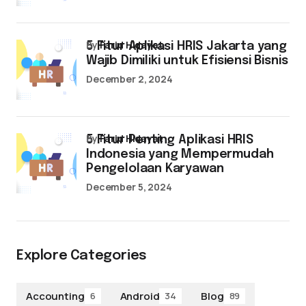
by
Farid Hidayat
5 Fitur Aplikasi HRIS Jakarta yang
Wajib Dimiliki untuk Efisiensi Bisnis
December 2, 2024
by
Farid Hidayat
5 Fitur Penting Aplikasi HRIS
Indonesia yang Mempermudah
Pengelolaan Karyawan
December 5, 2024
Explore Categories
Accounting
Android
Blog
6
34
89