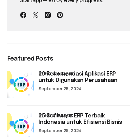
Startapp — enjoy every progress.
Featured Posts
by
Farid Hidayat
20 Rekomendasi Aplikasi ERP
untuk Digunakan Perusahaan
September 25, 2024
by
Farid Hidayat
25 Software ERP Terbaik
Indonesia untuk Efisiensi Bisnis
September 25, 2024