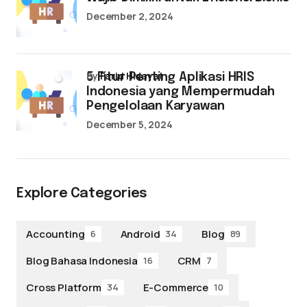
December 2, 2024
by
Farid Hidayat
5 Fitur Penting Aplikasi HRIS
Indonesia yang Mempermudah
Pengelolaan Karyawan
December 5, 2024
Explore Categories
Accounting
Android
Blog
6
34
89
Blog Bahasa Indonesia
CRM
16
7
Cross Platform
E-Commerce
34
10