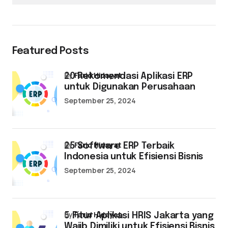
Featured Posts
by
Farid Hidayat
20 Rekomendasi Aplikasi ERP
untuk Digunakan Perusahaan
September 25, 2024
by
Farid Hidayat
25 Software ERP Terbaik
Indonesia untuk Efisiensi Bisnis
September 25, 2024
by
Farid Hidayat
5 Fitur Aplikasi HRIS Jakarta yang
Wajib Dimiliki untuk Efisiensi Bisnis