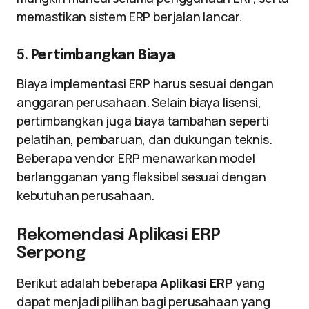
memastikan sistem ERP berjalan lancar.
5.
Pertimbangkan Biaya
Biaya implementasi ERP harus sesuai dengan
anggaran perusahaan. Selain biaya lisensi,
pertimbangkan juga biaya tambahan seperti
pelatihan, pembaruan, dan dukungan teknis.
Beberapa vendor ERP menawarkan model
berlangganan yang fleksibel sesuai dengan
kebutuhan perusahaan.
Rekomendasi Aplikasi ERP
Serpong
Berikut adalah beberapa
Aplikasi ERP
yang
dapat menjadi pilihan bagi perusahaan yang