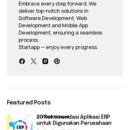
Embrace every step forward. We
deliver top-notch solutions in
Software Development, Web
Development and Mobile App
Development, ensuring a seamless
process.
Startapp — enjoy every progress.
Featured Posts
by
Farid Hidayat
20 Rekomendasi Aplikasi ERP
untuk Digunakan Perusahaan