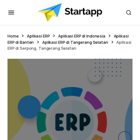
Home
Aplikasi ERP
Aplikasi ERP di Indonesia
Aplikasi
ERP di Banten
Aplikasi ERP di Tangerang Selatan
Aplikasi
ERP di Serpong, Tangerang Selatan