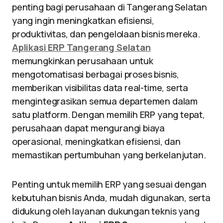
penting bagi perusahaan di Tangerang Selatan
yang ingin meningkatkan efisiensi,
produktivitas, dan pengelolaan bisnis mereka.
Aplikasi ERP Tangerang Selatan
memungkinkan perusahaan untuk
mengotomatisasi berbagai proses bisnis,
memberikan visibilitas data real-time, serta
mengintegrasikan semua departemen dalam
satu platform. Dengan memilih ERP yang tepat,
perusahaan dapat mengurangi biaya
operasional, meningkatkan efisiensi, dan
memastikan pertumbuhan yang berkelanjutan.
Penting untuk memilih ERP yang sesuai dengan
kebutuhan bisnis Anda, mudah digunakan, serta
didukung oleh layanan dukungan teknis yang