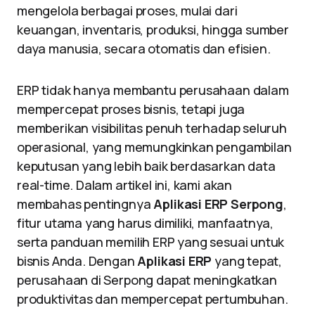
mengelola berbagai proses, mulai dari
keuangan, inventaris, produksi, hingga sumber
daya manusia, secara otomatis dan efisien.
ERP tidak hanya membantu perusahaan dalam
mempercepat proses bisnis, tetapi juga
memberikan visibilitas penuh terhadap seluruh
operasional, yang memungkinkan pengambilan
keputusan yang lebih baik berdasarkan data
real-time. Dalam artikel ini, kami akan
membahas pentingnya
Aplikasi ERP Serpong
,
fitur utama yang harus dimiliki, manfaatnya,
serta panduan memilih ERP yang sesuai untuk
bisnis Anda. Dengan
Aplikasi ERP
yang tepat,
perusahaan di Serpong dapat meningkatkan
produktivitas dan mempercepat pertumbuhan.