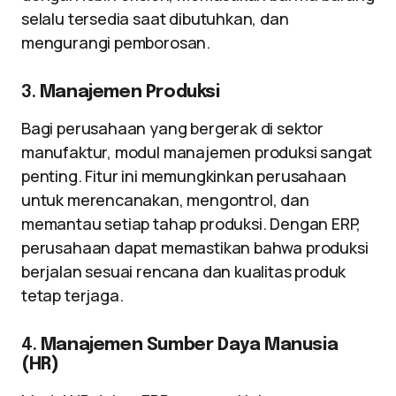
selalu tersedia saat dibutuhkan, dan
mengurangi pemborosan.
3.
Manajemen Produksi
Bagi perusahaan yang bergerak di sektor
manufaktur, modul manajemen produksi sangat
penting. Fitur ini memungkinkan perusahaan
untuk merencanakan, mengontrol, dan
memantau setiap tahap produksi. Dengan ERP,
perusahaan dapat memastikan bahwa produksi
berjalan sesuai rencana dan kualitas produk
tetap terjaga.
4.
Manajemen Sumber Daya Manusia
(HR)