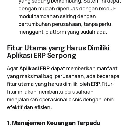
yang sedang berkembang. Sistem ini dapat
dengan mudah diperluas dengan modul-
modul tambahan seiring dengan
pertumbuhan perusahaan, tanpa perlu
mengganti platform yang sudah ada.
Fitur Utama yang Harus Dimiliki
Aplikasi ERP Serpong
Agar
Aplikasi ERP
dapat memberikan manfaat
yang maksimal bagi perusahaan, ada beberapa
fitur utama yang harus dimiliki oleh ERP. Fitur-
fitur ini akan membantu perusahaan
menjalankan operasional bisnis dengan lebih
efektif dan efisien:
1.
Manajemen Keuangan Terpadu