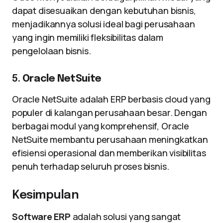
dapat disesuaikan dengan kebutuhan bisnis,
menjadikannya solusi ideal bagi perusahaan
yang ingin memiliki fleksibilitas dalam
pengelolaan bisnis.
5.
Oracle NetSuite
Oracle NetSuite adalah ERP berbasis cloud yang
populer di kalangan perusahaan besar. Dengan
berbagai modul yang komprehensif, Oracle
NetSuite membantu perusahaan meningkatkan
efisiensi operasional dan memberikan visibilitas
penuh terhadap seluruh proses bisnis.
Kesimpulan
Software ERP
adalah solusi yang sangat