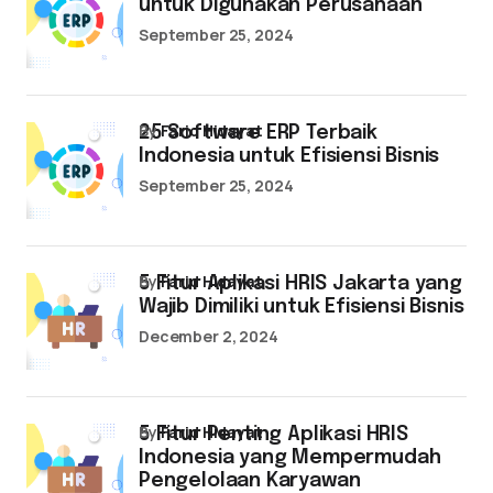
untuk Digunakan Perusahaan
September 25, 2024
by
Farid Hidayat
25 Software ERP Terbaik
Indonesia untuk Efisiensi Bisnis
September 25, 2024
by
Farid Hidayat
5 Fitur Aplikasi HRIS Jakarta yang
Wajib Dimiliki untuk Efisiensi Bisnis
December 2, 2024
by
Farid Hidayat
5 Fitur Penting Aplikasi HRIS
Indonesia yang Mempermudah
Pengelolaan Karyawan