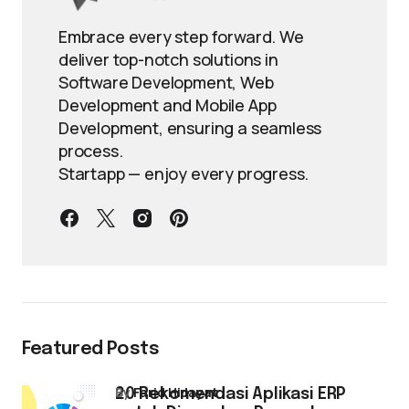
Embrace every step forward. We
deliver top-notch solutions in
Software Development, Web
Development and Mobile App
Development, ensuring a seamless
process.
Startapp — enjoy every progress.
Featured Posts
by
Farid Hidayat
20 Rekomendasi Aplikasi ERP