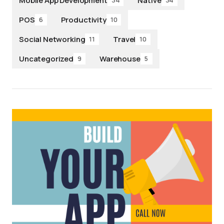
Mobile App Development
Native
34
34
POS
Productivity
6
10
Social Networking
Travel
11
10
Uncategorized
Warehouse
9
5