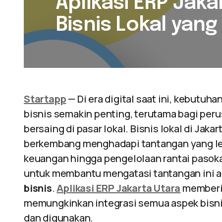
Aplikasi ERP Jaka
Bisnis Lokal yan
Startapp
— Di era digital saat ini, kebutuh
bisnis semakin penting, terutama bagi per
bersaing di pasar lokal. Bisnis lokal di Jak
berkembang menghadapi tantangan yang le
keuangan hingga pengelolaan rantai pasoka
untuk membantu mengatasi tantangan ini 
bisnis
.
Aplikasi ERP Jakarta Utara
memberik
memungkinkan integrasi semua aspek bisni
dan digunakan.