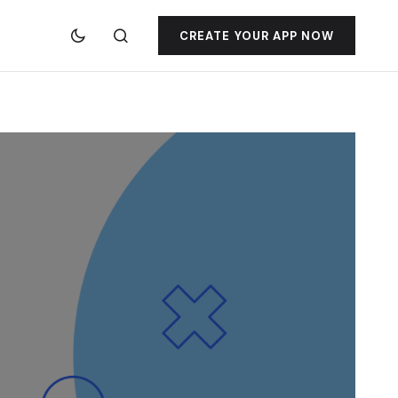
CREATE YOUR APP NOW
link slot gacor
link slot gacor
jacktoto
jacktoto
jacktoto
toto slot
toto slot
situs toto
slot gacor
slot gacor
slot gacor
slot gacor
slot gacor
slot gacor