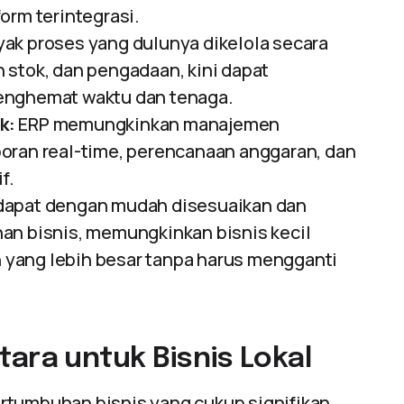
orm terintegrasi.
ak proses yang dulunya dikelola secara
 stok, dan pengadaan, kini dapat
enghemat waktu dan tenaga.
k:
ERP memungkinkan manajemen
oran real-time, perencanaan anggaran, dan
f.
dapat dengan mudah disesuaikan dan
an bisnis, memungkinkan bisnis kecil
yang lebih besar tanpa harus mengganti
ara untuk Bisnis Lokal
rtumbuhan bisnis yang cukup signifikan,