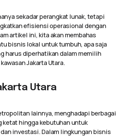
anya sekadar perangkat lunak, tetapi
gkatkan efisiensi operasional dengan
m artikel ini, kita akan membahas
u bisnis lokal untuk tumbuh, apa saja
ang harus diperhatikan dalam memilih
i kawasan Jakarta Utara.
akarta Utara
 metropolitan lainnya, menghadapi berbagai
g ketat hingga kebutuhan untuk
an investasi. Dalam lingkungan bisnis