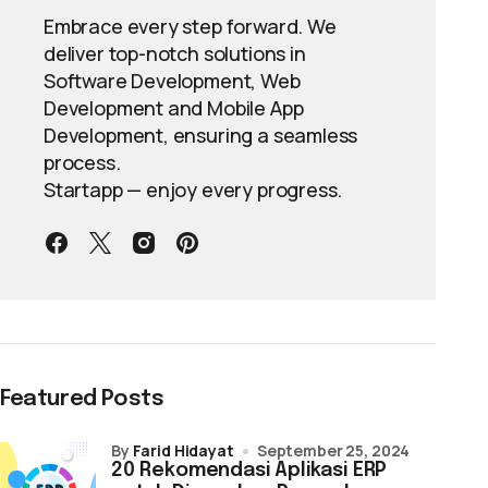
Embrace every step forward. We
deliver top-notch solutions in
Software Development, Web
Development and Mobile App
Development, ensuring a seamless
process.
Startapp — enjoy every progress.
Featured Posts
by
Farid Hidayat
September 25, 2024
20 Rekomendasi Aplikasi ERP