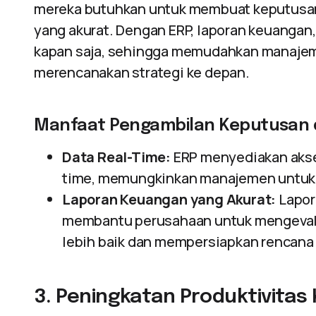
mereka butuhkan untuk membuat keputusan 
yang akurat. Dengan ERP, laporan keuangan,
kapan saja, sehingga memudahkan manajeme
merencanakan strategi ke depan.
Manfaat Pengambilan Keputusan 
Data Real-Time:
ERP menyediakan akses
time, memungkinkan manajemen untuk 
Laporan Keuangan yang Akurat:
Lapor
membantu perusahaan untuk mengeval
lebih baik dan mempersiapkan rencana
3. Peningkatan Produktivitas