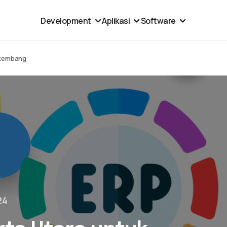
Development
Aplikasi
Software
erkembang
24