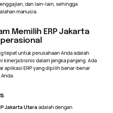
nggajian, dan lain-lain, sehingga
alahan manusia.
lam Memilih ERP Jakarta
perasional
g tepat untuk perusahaan Anda adalah
kinerja bisnis dalam jangka panjang. Ada
r aplikasi ERP yang dipilih benar-benar
 Anda.
is
RP Jakarta Utara
adalah dengan