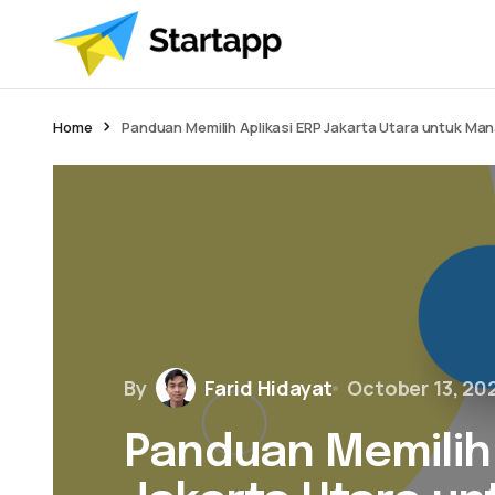
Home
Panduan Memilih Aplikasi ERP Jakarta Utara untuk Ma
By
Farid Hidayat
October 13, 20
Panduan Memilih 