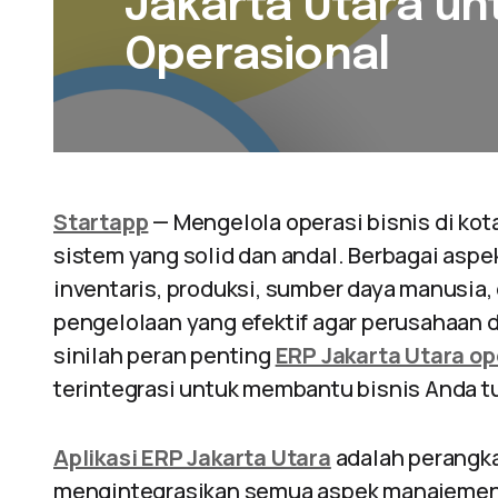
Jakarta Utara u
Operasional
Startapp
— Mengelola operasi bisnis di kot
sistem yang solid dan andal. Berbagai asp
inventaris, produksi, sumber daya manusia
pengelolaan yang efektif agar perusahaan da
sinilah peran penting
ERP Jakarta Utara op
terintegrasi untuk membantu bisnis Anda 
Aplikasi ERP Jakarta Utara
adalah perangka
mengintegrasikan semua aspek manajemen o