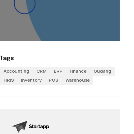
Tags
Accounting
CRM
ERP
Finance
Gudang
HRIS
Inventory
POS
Warehouse