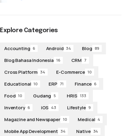
Explore Categories
Accounting
Android
Blog
6
34
89
Blog Bahasa Indonesia
CRM
16
7
Cross Platform
E-Commerce
34
10
Educational
ERP
Finance
10
71
6
Food
Gudang
HRIS
10
5
133
Inventory
iOS
Lifestyle
6
43
9
Magazine and Newspaper
Medical
10
4
Mobile App Development
Native
34
34