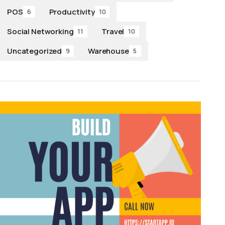
POS
Productivity
6
10
Social Networking
Travel
11
10
Uncategorized
Warehouse
9
5