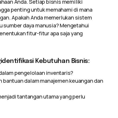
haan Anda. Setiap bisnis memiliki
ingga penting untuk memahami di mana
gan. Apakah Anda memerlukan sistem
au sumber daya manusia? Mengetahui
entukan fitur-fitur apa saja yang
entifikasi Kebutuhan Bisnis:
alam pengelolaan inventaris?
n bantuan dalam manajemen keuangan dan
enjadi tantangan utama yang perlu