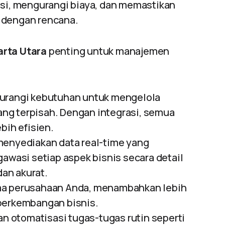
nsi, mengurangi biaya, dan memastikan
 dengan rencana.
arta Utara
penting untuk manajemen
rangi kebutuhan untuk mengelola
ng terpisah. Dengan integrasi, semua
bih efisien.
enyediakan data real-time yang
asi setiap aspek bisnis secara detail
an akurat.
a perusahaan Anda, menambahkan lebih
 perkembangan bisnis.
 otomatisasi tugas-tugas rutin seperti