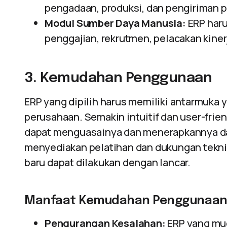
pengadaan, produksi, dan pengiriman p
Modul Sumber Daya Manusia:
ERP haru
penggajian, rekrutmen, pelacakan kine
3. Kemudahan Penggunaan
ERP yang dipilih harus memiliki antarmuka 
perusahaan. Semakin intuitif dan user-frien
dapat menguasainya dan menerapkannya dala
menyediakan pelatihan dan dukungan teknis
baru dapat dilakukan dengan lancar.
Manfaat Kemudahan Penggunaan 
Pengurangan Kesalahan:
ERP yang mud