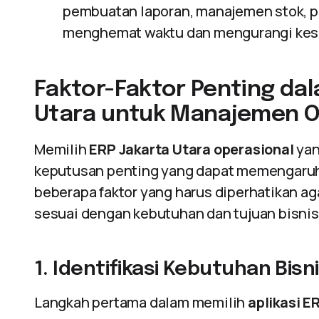
pembuatan laporan, manajemen stok, pe
menghemat waktu dan mengurangi kes
Faktor-Faktor Penting da
Utara untuk Manajemen O
Memilih
ERP Jakarta Utara operasional
yan
keputusan penting yang dapat memengaruhi 
beberapa faktor yang harus diperhatikan aga
sesuai dengan kebutuhan dan tujuan bisnis
1. Identifikasi Kebutuhan Bisn
Langkah pertama dalam memilih
aplikasi E