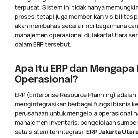
terpusat. Sistem ini tidak hanya memungk
proses, tetapi juga memberikan visibilitas p
akan membahas secara rinci bagaimana cara
manajemen operasional di Jakarta Utara sert
dalam ERP tersebut.
Apa Itu ERP dan Mengapa
Operasional?
ERP (Enterprise Resource Planning) adalah
mengintegrasikan berbagai fungsi bisnis k
perusahaan untuk mengelola operasional h
manajemen inventaris, pengelolaan sumber
satu sistem terintegrasi.
ERP Jakarta Utar