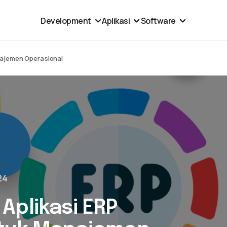
Development
Aplikasi
Software
najemen Operasional
24
Aplikasi ERP