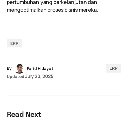
pertumbuhan yang berkelanjutan dan
mengoptimalkan proses bisnis mereka.
ERP
ERP
By
Farid Hidayat
July 20, 2025
Updated
Read Next