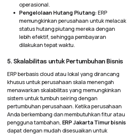
operasional.
Pengelolaan Hutang Piutang:
ERP
memungkinkan perusahaan untuk melacak
status hutang piutang mereka dengan
lebih efektif, sehingga pembayaran
dilakukan tepat waktu.
5. Skalabilitas untuk Pertumbuhan Bisnis
ERP berbasis cloud atau lokal yang dirancang
khusus untuk perusahaan skala menengah
menawarkan skalabilitas yang memungkinkan
sistem untuk tumbuh seiring dengan
pertumbuhan perusahaan. Ketika perusahaan
Anda berkembang dan membutuhkan fitur atau
pengguna tambahan,
ERP Jakarta Timur bisnis
dapat dengan mudah disesuaikan untuk