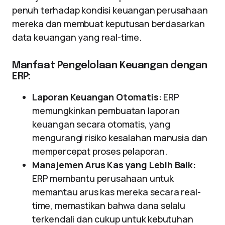
penuh terhadap kondisi keuangan perusahaan
mereka dan membuat keputusan berdasarkan
data keuangan yang real-time.
Manfaat Pengelolaan Keuangan dengan
ERP:
Laporan Keuangan Otomatis:
ERP
memungkinkan pembuatan laporan
keuangan secara otomatis, yang
mengurangi risiko kesalahan manusia dan
mempercepat proses pelaporan.
Manajemen Arus Kas yang Lebih Baik:
ERP membantu perusahaan untuk
memantau arus kas mereka secara real-
time, memastikan bahwa dana selalu
terkendali dan cukup untuk kebutuhan