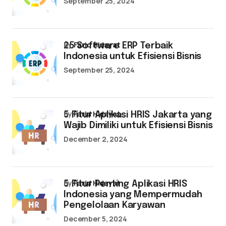
September 25, 2024
by
Farid Hidayat
25 Software ERP Terbaik
Indonesia untuk Efisiensi Bisnis
September 25, 2024
by
Farid Hidayat
5 Fitur Aplikasi HRIS Jakarta yang
Wajib Dimiliki untuk Efisiensi Bisnis
December 2, 2024
by
Farid Hidayat
5 Fitur Penting Aplikasi HRIS
Indonesia yang Mempermudah
Pengelolaan Karyawan
December 5, 2024