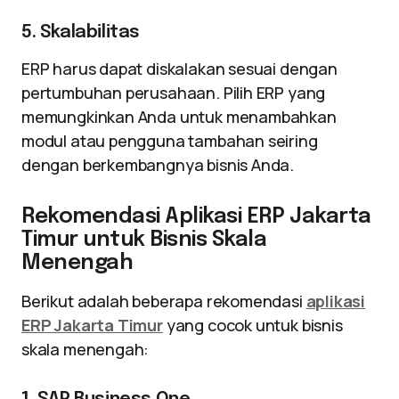
5. Skalabilitas
ERP harus dapat diskalakan sesuai dengan
pertumbuhan perusahaan. Pilih ERP yang
memungkinkan Anda untuk menambahkan
modul atau pengguna tambahan seiring
dengan berkembangnya bisnis Anda.
Rekomendasi Aplikasi ERP Jakarta
Timur untuk Bisnis Skala
Menengah
Berikut adalah beberapa rekomendasi
aplikasi
ERP Jakarta Timur
yang cocok untuk bisnis
skala menengah: