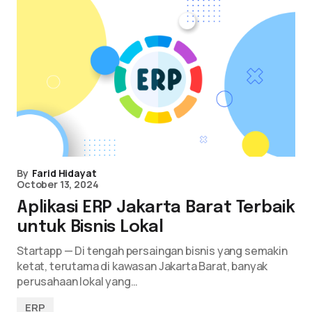
By
Farid Hidayat
October 13, 2024
Aplikasi ERP Jakarta Barat Terbaik
untuk Bisnis Lokal
Startapp — Di tengah persaingan bisnis yang semakin
ketat, terutama di kawasan Jakarta Barat, banyak
perusahaan lokal yang…
ERP