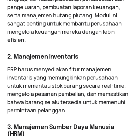
pengeluaran, pembuatan laporan keuangan,
serta manajemen hutang piutang. Modul ini
sangat penting untuk membantu perusahaan
mengelola keuangan mereka dengan lebih
efisien.
2. Manajemen Inventaris
ERP harus menyediakan fitur manajemen
inventaris yang memungkinkan perusahaan
untuk memantau stok barang secara real-time,
mengelola pesanan pembelian, dan memastikan
bahwa barang selalu tersedia untuk memenuhi
permintaan pelanggan.
3. Manajemen Sumber Daya Manusia
(HRM)