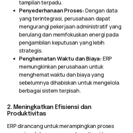
tampilan terpadu.
Penyederhanaan Proses:
Dengan data
yang terintegrasi, perusahaan dapat
mengurangi pekerjaan administratif yang
berulang dan memfokuskan energi pada
pengambilan keputusan yang lebih
strategis.
Penghematan Waktu dan Biaya:
ERP
memungkinkan perusahaan untuk
menghemat waktu dan biaya yang
sebelumnya dihabiskan untuk mengelola
berbagai sistem terpisah.
2. Meningkatkan Efisiensi dan
Produktivitas
ERP dirancang untuk merampingkan proses