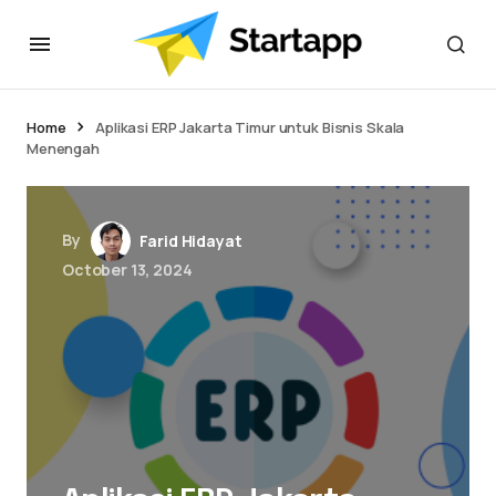
link slot gacor
link slot gacor
jacktoto
jacktoto
jacktoto
toto slot
toto slot
situs toto
slot gacor
slot gacor
slot gacor
slot gacor
slot gacor
slot gacor
Home
Aplikasi ERP Jakarta Timur untuk Bisnis Skala
Menengah
By
Farid Hidayat
October 13, 2024