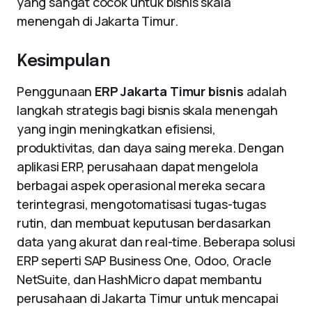
yang sangat cocok untuk bisnis skala
menengah di Jakarta Timur.
Kesimpulan
Penggunaan
ERP Jakarta Timur bisnis
adalah
langkah strategis bagi bisnis skala menengah
yang ingin meningkatkan efisiensi,
produktivitas, dan daya saing mereka. Dengan
aplikasi ERP, perusahaan dapat mengelola
berbagai aspek operasional mereka secara
terintegrasi, mengotomatisasi tugas-tugas
rutin, dan membuat keputusan berdasarkan
data yang akurat dan real-time. Beberapa solusi
ERP seperti SAP Business One, Odoo, Oracle
NetSuite, dan HashMicro dapat membantu
perusahaan di Jakarta Timur untuk mencapai