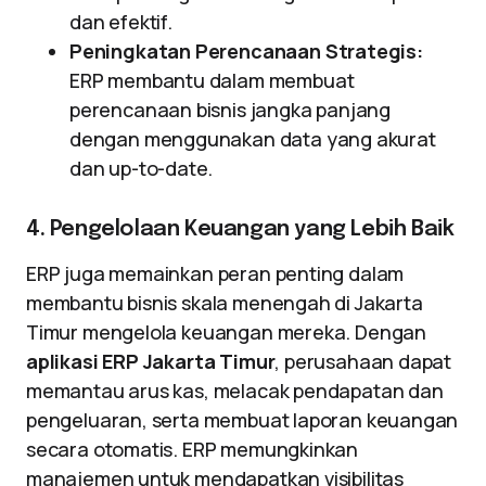
dan efektif.
Peningkatan Perencanaan Strategis:
ERP membantu dalam membuat
perencanaan bisnis jangka panjang
dengan menggunakan data yang akurat
dan up-to-date.
4. Pengelolaan Keuangan yang Lebih Baik
ERP juga memainkan peran penting dalam
membantu bisnis skala menengah di Jakarta
Timur mengelola keuangan mereka. Dengan
aplikasi ERP Jakarta Timur
, perusahaan dapat
memantau arus kas, melacak pendapatan dan
pengeluaran, serta membuat laporan keuangan
secara otomatis. ERP memungkinkan
manajemen untuk mendapatkan visibilitas