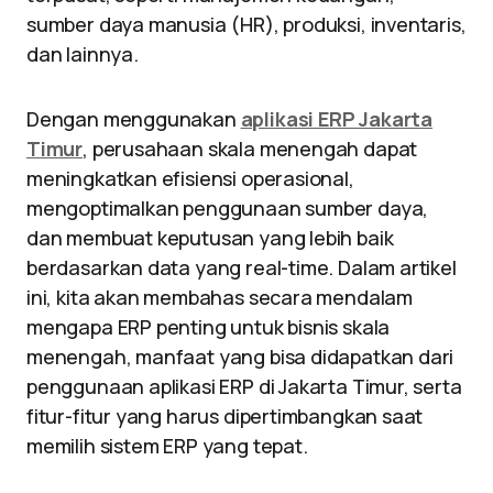
sumber daya manusia (HR), produksi, inventaris,
dan lainnya.
Dengan menggunakan
aplikasi ERP Jakarta
Timur
, perusahaan skala menengah dapat
meningkatkan efisiensi operasional,
mengoptimalkan penggunaan sumber daya,
dan membuat keputusan yang lebih baik
berdasarkan data yang real-time. Dalam artikel
ini, kita akan membahas secara mendalam
mengapa ERP penting untuk bisnis skala
menengah, manfaat yang bisa didapatkan dari
penggunaan aplikasi ERP di Jakarta Timur, serta
fitur-fitur yang harus dipertimbangkan saat
memilih sistem ERP yang tepat.