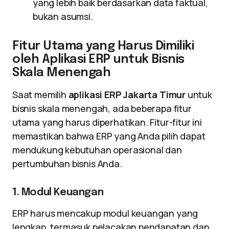
yang lebih baik berdasarkan data faktual,
bukan asumsi.
Fitur Utama yang Harus Dimiliki
oleh Aplikasi ERP untuk Bisnis
Skala Menengah
Saat memilih
aplikasi ERP Jakarta Timur
untuk
bisnis skala menengah, ada beberapa fitur
utama yang harus diperhatikan. Fitur-fitur ini
memastikan bahwa ERP yang Anda pilih dapat
mendukung kebutuhan operasional dan
pertumbuhan bisnis Anda.
1. Modul Keuangan
ERP harus mencakup modul keuangan yang
lengkap, termasuk pelacakan pendapatan dan