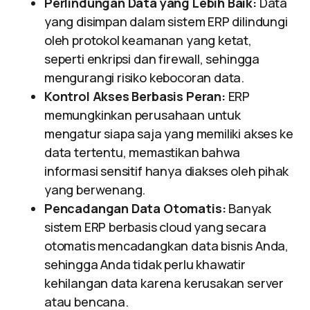
Perlindungan Data yang Lebih Baik:
Data
yang disimpan dalam sistem ERP dilindungi
oleh protokol keamanan yang ketat,
seperti enkripsi dan firewall, sehingga
mengurangi risiko kebocoran data.
Kontrol Akses Berbasis Peran:
ERP
memungkinkan perusahaan untuk
mengatur siapa saja yang memiliki akses ke
data tertentu, memastikan bahwa
informasi sensitif hanya diakses oleh pihak
yang berwenang.
Pencadangan Data Otomatis:
Banyak
sistem ERP berbasis cloud yang secara
otomatis mencadangkan data bisnis Anda,
sehingga Anda tidak perlu khawatir
kehilangan data karena kerusakan server
atau bencana.