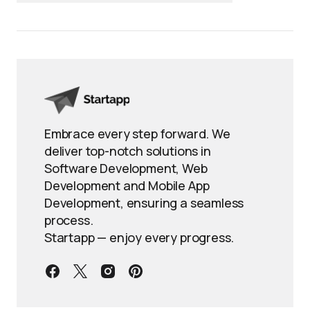
Embrace every step forward. We
deliver top-notch solutions in
Software Development, Web
Development and Mobile App
Development, ensuring a seamless
process.
Startapp — enjoy every progress.