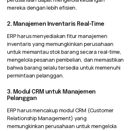
mereka dengan lebih efisien.
2. Manajemen Inventaris Real-Time
ERP harus menyediakan fitur manajemen
inventaris yang memungkinkan perusahaan
untuk memantau stok barang secara real-time,
mengelola pesanan pembelian, dan memastikan
bahwa barang selalu tersedia untuk memenuhi
permintaan pelanggan.
3. Modul CRM untuk Manajemen
Pelanggan
ERP harus mencakup modul CRM (Customer
Relationship Management) yang
memungkinkan perusahaan untuk mengelola