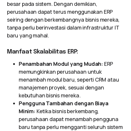
besar pada sistem. Dengan demikian,
perusahaan dapat terus menggunakan ERP
seiring dengan berkembangnya bisnis mereka,
tanpa perlu berinvestasi dalam infrastruktur IT
baru yang mahal.
Manfaat Skalabilitas ERP:
Penambahan Modul yang Mudah:
ERP
memungkinkan perusahaan untuk
menambah modul baru, seperti CRM atau
manajemen proyek, sesuai dengan
kebutuhan bisnis mereka.
Pengguna Tambahan dengan Biaya
Minim:
Ketika bisnis berkembang,
perusahaan dapat menambah pengguna
baru tanpa perlu mengganti seluruh sistem