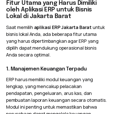
Fitur Utama yang Harus Dimiliki
oleh Aplikasi ERP untuk Bisnis
Lokal di Jakarta Barat
Saat memilih
aplikasi ERP Jakarta Barat
untuk
bisnis lokal Anda, ada beberapa fitur utama
yang harus dipertimbangkan agar ERP yang
dipilih dapat mendukung operasional bisnis
Anda secara optimal.
1. Manajemen Keuangan Terpadu
ERP harus memiliki modul keuangan yang
lengkap, yang mencakup pelacakan
pendapatan, pengeluaran, arus kas, dan
pembuatan laporan keuangan secara otomatis.
Modul ini penting untuk memastikan bahwa
perusahaan dapat mengelola keuangan