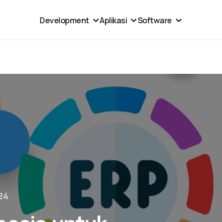
Development
Aplikasi
Software
24