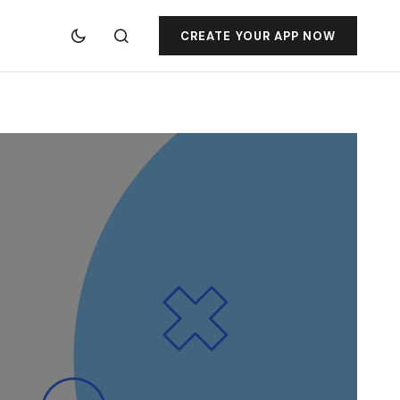
CREATE YOUR APP NOW
link slot gacor
link slot gacor
jacktoto
jacktoto
jacktoto
toto slot
toto slot
situs toto
slot gacor
slot gacor
slot gacor
slot gacor
slot gacor
slot gacor