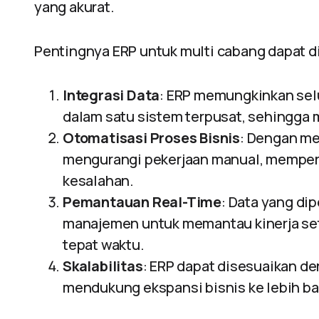
yang akurat.
Pentingnya ERP untuk multi cabang dapat di
Integrasi Data
: ERP memungkinkan selu
dalam satu sistem terpusat, sehingga
Otomatisasi Proses Bisnis
: Dengan me
mengurangi pekerjaan manual, memperc
kesalahan.
Pemantauan Real-Time
: Data yang d
manajemen untuk memantau kinerja se
tepat waktu.
Skalabilitas
: ERP dapat disesuaikan d
mendukung ekspansi bisnis ke lebih b