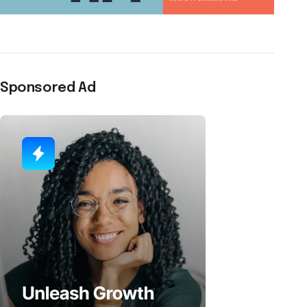
Sponsored Ad