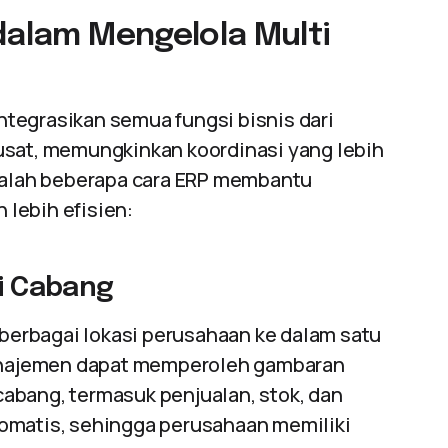
dalam Mengelola Multi
tegrasikan semua fungsi bisnis dari
usat, memungkinkan koordinasi yang lebih
adalah beberapa cara ERP membantu
lebih efisien:
ai Cabang
erbagai lokasi perusahaan ke dalam satu
 manajemen dapat memperoleh gambaran
abang, termasuk penjualan, stok, dan
omatis, sehingga perusahaan memiliki