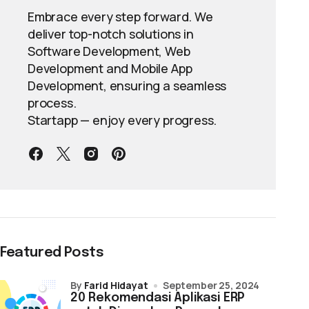
Embrace every step forward. We
deliver top-notch solutions in
Software Development, Web
Development and Mobile App
Development, ensuring a seamless
process.
Startapp — enjoy every progress.
Featured Posts
by
Farid Hidayat
September 25, 2024
20 Rekomendasi Aplikasi ERP