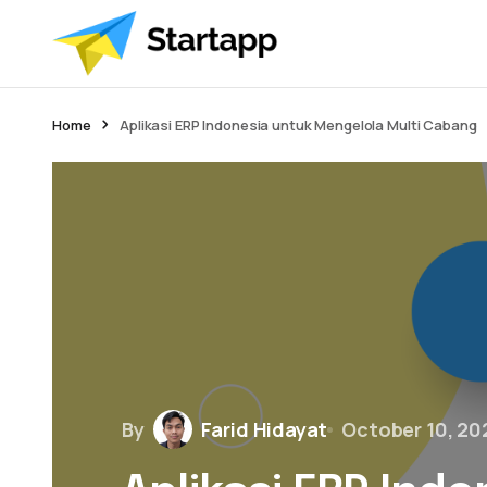
Home
Aplikasi ERP Indonesia untuk Mengelola Multi Cabang
By
Farid Hidayat
October 10, 20