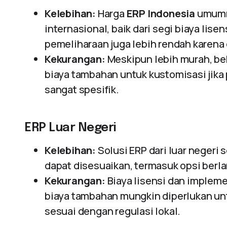
Kelebihan:
Harga
ERP Indonesia
umumny
internasional, baik dari segi biaya lis
pemeliharaan juga lebih rendah karena 
Kekurangan:
Meskipun lebih murah, b
biaya tambahan untuk kustomisasi jik
sangat spesifik.
ERP Luar Negeri
Kelebihan:
Solusi ERP dari luar negeri
dapat disesuaikan, termasuk opsi berl
Kekurangan:
Biaya lisensi dan implement
biaya tambahan mungkin diperlukan un
sesuai dengan regulasi lokal.