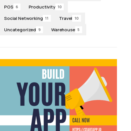
POS
Productivity
6
10
Social Networking
Travel
11
10
Uncategorized
Warehouse
9
5