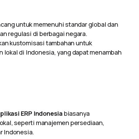
ancang untuk memenuhi standar global dan
 regulasi di berbagai negara.
kan kustomisasi tambahan untuk
 lokal di Indonesia, yang dapat menambah
plikasi ERP Indonesia
biasanya
okal, seperti manajemen persediaan,
r Indonesia.