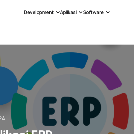
Development
Aplikasi
Software
24