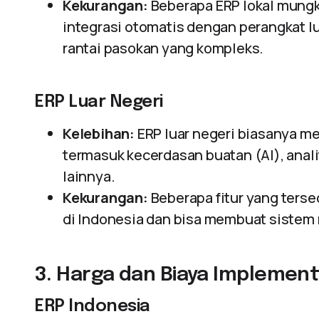
Kekurangan:
Beberapa ERP lokal mungki
integrasi otomatis dengan perangkat 
rantai pasokan yang kompleks.
ERP Luar Negeri
Kelebihan:
ERP luar negeri biasanya mem
termasuk kecerdasan buatan (AI), analit
lainnya.
Kekurangan:
Beberapa fitur yang terse
di Indonesia dan bisa membuat sistem 
3. Harga dan Biaya Implement
ERP Indonesia