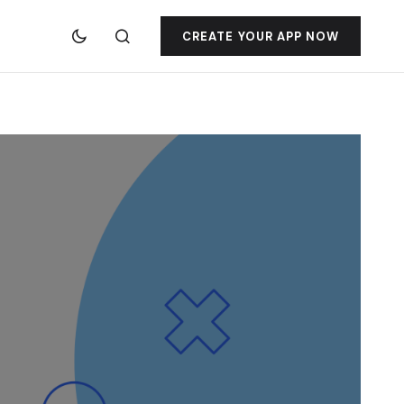
CREATE YOUR APP NOW
link slot gacor
link slot gacor
jacktoto
jacktoto
jacktoto
toto slot
toto slot
situs toto
slot gacor
slot gacor
slot gacor
slot gacor
slot gacor
slot gacor