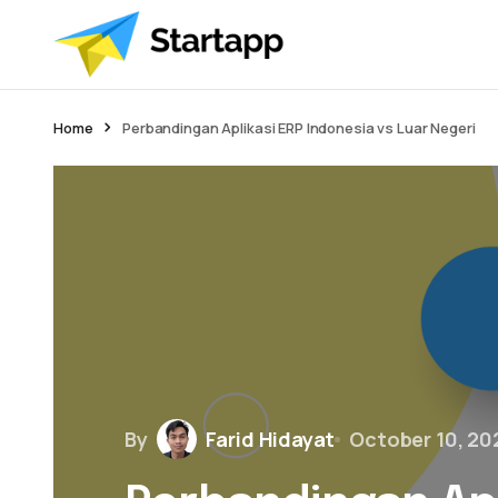
Home
Perbandingan Aplikasi ERP Indonesia vs Luar Negeri
By
Farid Hidayat
October 10, 20