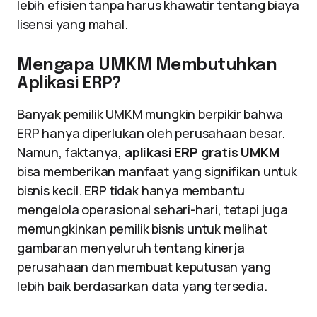
lebih efisien tanpa harus khawatir tentang biaya
lisensi yang mahal.
Mengapa UMKM Membutuhkan
Aplikasi ERP?
Banyak pemilik UMKM mungkin berpikir bahwa
ERP hanya diperlukan oleh perusahaan besar.
Namun, faktanya,
aplikasi ERP gratis UMKM
bisa memberikan manfaat yang signifikan untuk
bisnis kecil. ERP tidak hanya membantu
mengelola operasional sehari-hari, tetapi juga
memungkinkan pemilik bisnis untuk melihat
gambaran menyeluruh tentang kinerja
perusahaan dan membuat keputusan yang
lebih baik berdasarkan data yang tersedia.