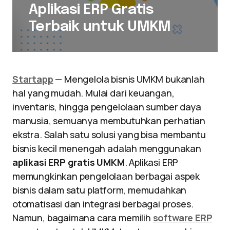
Aplikasi ERP Gratis
Terbaik untuk UMKM
Startapp
— Mengelola bisnis UMKM bukanlah
hal yang mudah. Mulai dari keuangan,
inventaris, hingga pengelolaan sumber daya
manusia, semuanya membutuhkan perhatian
ekstra. Salah satu solusi yang bisa membantu
bisnis kecil menengah adalah menggunakan
aplikasi ERP gratis UMKM
. Aplikasi ERP
memungkinkan pengelolaan berbagai aspek
bisnis dalam satu platform, memudahkan
otomatisasi dan integrasi berbagai proses.
Namun, bagaimana cara memilih
software ERP