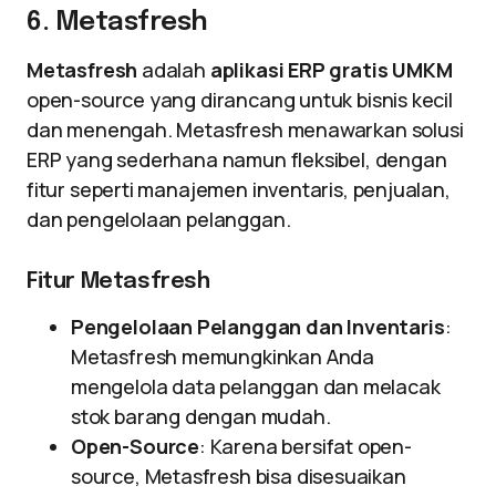
6. Metasfresh
Metasfresh
adalah
aplikasi ERP gratis UMKM
open-source yang dirancang untuk bisnis kecil
dan menengah. Metasfresh menawarkan solusi
ERP yang sederhana namun fleksibel, dengan
fitur seperti manajemen inventaris, penjualan,
dan pengelolaan pelanggan.
Fitur Metasfresh
Pengelolaan Pelanggan dan Inventaris
:
Metasfresh memungkinkan Anda
mengelola data pelanggan dan melacak
stok barang dengan mudah.
Open-Source
: Karena bersifat open-
source, Metasfresh bisa disesuaikan