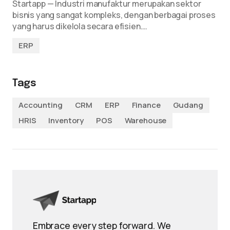
Startapp — Industri manufaktur merupakan sektor
bisnis yang sangat kompleks, dengan berbagai proses
yang harus dikelola secara efisien.…
ERP
Tags
Accounting
CRM
ERP
Finance
Gudang
HRIS
Inventory
POS
Warehouse
Embrace every step forward. We