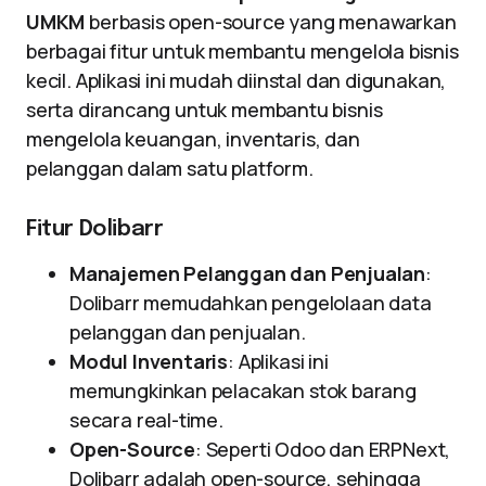
UMKM
berbasis open-source yang menawarkan
berbagai fitur untuk membantu mengelola bisnis
kecil. Aplikasi ini mudah diinstal dan digunakan,
serta dirancang untuk membantu bisnis
mengelola keuangan, inventaris, dan
pelanggan dalam satu platform.
Fitur Dolibarr
Manajemen Pelanggan dan Penjualan
:
Dolibarr memudahkan pengelolaan data
pelanggan dan penjualan.
Modul Inventaris
: Aplikasi ini
memungkinkan pelacakan stok barang
secara real-time.
Open-Source
: Seperti Odoo dan ERPNext,
Dolibarr adalah open-source, sehingga