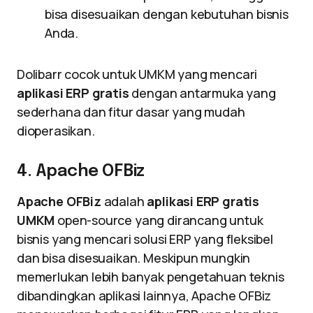
bisa disesuaikan dengan kebutuhan bisnis
Anda.
Dolibarr cocok untuk UMKM yang mencari
aplikasi ERP gratis
dengan antarmuka yang
sederhana dan fitur dasar yang mudah
dioperasikan.
4. Apache OFBiz
Apache OFBiz
adalah
aplikasi ERP gratis
UMKM
open-source yang dirancang untuk
bisnis yang mencari solusi ERP yang fleksibel
dan bisa disesuaikan. Meskipun mungkin
memerlukan lebih banyak pengetahuan teknis
dibandingkan aplikasi lainnya, Apache OFBiz