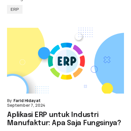
ERP
By
Farid Hidayat
September 7, 2024
Aplikasi ERP untuk Industri
Manufaktur: Apa Saja Fungsinya?