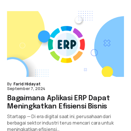
By
Farid Hidayat
September 7, 2024
Bagaimana Aplikasi ERP Dapat
Meningkatkan Efisiensi Bisnis
Startapp — Di era digital saat ini, perusahaan dari
berbagai sektor industri terus mencari cara untuk
meningkatkan efisiensi…