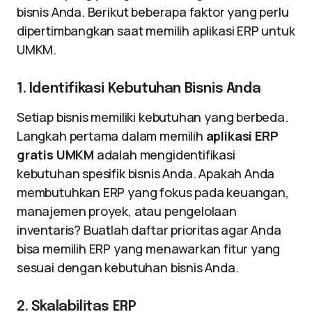
bisnis Anda. Berikut beberapa faktor yang perlu
dipertimbangkan saat memilih aplikasi ERP untuk
UMKM.
1. Identifikasi Kebutuhan Bisnis Anda
Setiap bisnis memiliki kebutuhan yang berbeda.
Langkah pertama dalam memilih
aplikasi ERP
gratis UMKM
adalah mengidentifikasi
kebutuhan spesifik bisnis Anda. Apakah Anda
membutuhkan ERP yang fokus pada keuangan,
manajemen proyek, atau pengelolaan
inventaris? Buatlah daftar prioritas agar Anda
bisa memilih ERP yang menawarkan fitur yang
sesuai dengan kebutuhan bisnis Anda.
2. Skalabilitas ERP