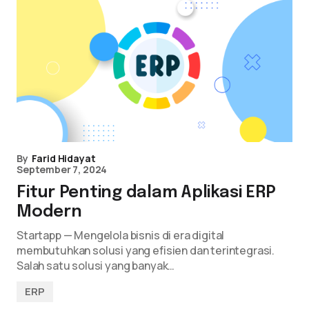
By
Farid Hidayat
September 7, 2024
Fitur Penting dalam Aplikasi ERP
Modern
Startapp — Mengelola bisnis di era digital
membutuhkan solusi yang efisien dan terintegrasi.
Salah satu solusi yang banyak…
ERP