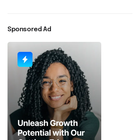
Sponsored Ad