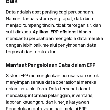
Baik
Data adalah aset penting bagi perusahaan.
Namun, tanpa sistem yang tepat, data bisa
menjadi tumpang tindih, tidak terorganisir, dan
sulit diakses.
Aplikasi ERP efisiensi bisnis
membantu perusahaan mengelola data mereka
dengan lebih baik melalui penyimpanan data
terpusat dan terstruktur.
Manfaat Pengelolaan Data dalam ERP
Sistem ERP memungkinkan perusahaan untuk
menyimpan semua data operasional mereka
dalam satu platform. Data tersebut dapat
mencakup informasi pelanggan, inventaris,
laporan keuangan, dan kinerja karyawan.
Pengelolaan data yang baik melalui ERP