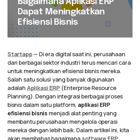
Bagaimana Aplikasi ERP
Dapat Meningkatkan
Efisiensi Bisnis
Startapp
— Di era digital saat ini, perusahaan
dari berbagai sektor industri terus mencari cara
untuk meningkatkan efisiensi bisnis mereka.
Salah satu solusi yang banyak digunakan
adalah
Aplikasi ERP
(Enterprise Resource
Planning). Dengan integrasi berbagai proses
bisnis dalam satu platform,
aplikasi ERP
efisiensi bisnis
menjadi alat penting yang
membantu perusahaan mengelola operasi
mereka dengan lebih baik. Dalam artikel ini, kita
akan membahas bagaimana
software ERP