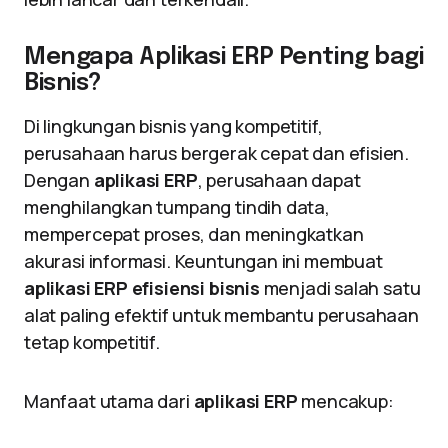
Mengapa Aplikasi ERP Penting bagi
Bisnis?
Di lingkungan bisnis yang kompetitif,
perusahaan harus bergerak cepat dan efisien.
Dengan
aplikasi ERP
, perusahaan dapat
menghilangkan tumpang tindih data,
mempercepat proses, dan meningkatkan
akurasi informasi. Keuntungan ini membuat
aplikasi ERP efisiensi bisnis
menjadi salah satu
alat paling efektif untuk membantu perusahaan
tetap kompetitif.
Manfaat utama dari
aplikasi ERP
mencakup: