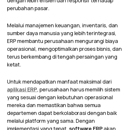
dengan lebih efisien dan responsif terhadap
perubahan pasar.
Melalui manajemen keuangan, inventaris, dan
sumber daya manusia yang lebih terintegrasi,
ERP membantu perusahaan mengurangi biaya
operasional, mengoptimalkan proses bisnis, dan
terus berkembang di tengah persaingan yang
ketat.
Untuk mendapatkan manfaat maksimal dari
aplikasi ERP
, perusahaan harus memilih sistem
yang sesuai dengan kebutuhan operasional
mereka dan memastikan bahwa semua
departemen dapat berkolaborasi dengan baik
melalui platform yang sama. Dengan
implementasi yang tepat,
software ERP
akan