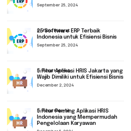
September 25, 2024
by
Farid Hidayat
25 Software ERP Terbaik
Indonesia untuk Efisiensi Bisnis
September 25, 2024
by
Farid Hidayat
5 Fitur Aplikasi HRIS Jakarta yang
Wajib Dimiliki untuk Efisiensi Bisnis
December 2, 2024
by
Farid Hidayat
5 Fitur Penting Aplikasi HRIS
Indonesia yang Mempermudah
Pengelolaan Karyawan