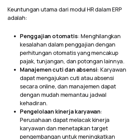
Keuntungan utama dari modul HR dalam ERP
adalah:
Penggajian otomatis
: Menghilangkan
kesalahan dalam penggajian dengan
perhitungan otomatis yang mencakup
pajak, tunjangan, dan potongan lainnya.
Manajemen cuti dan absensi
: Karyawan
dapat mengajukan cuti atau absensi
secara online, dan manajemen dapat
dengan mudah memantau jadwal
kehadiran.
Pengelolaan kinerja karyawan
:
Perusahaan dapat melacak kinerja
karyawan dan menetapkan target
pengembangan untuk meningkatkan