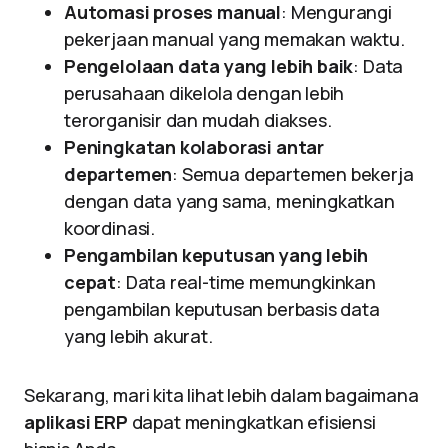
Automasi proses manual
: Mengurangi
pekerjaan manual yang memakan waktu.
Pengelolaan data yang lebih baik
: Data
perusahaan dikelola dengan lebih
terorganisir dan mudah diakses.
Peningkatan kolaborasi antar
departemen
: Semua departemen bekerja
dengan data yang sama, meningkatkan
koordinasi.
Pengambilan keputusan yang lebih
cepat
: Data real-time memungkinkan
pengambilan keputusan berbasis data
yang lebih akurat.
Sekarang, mari kita lihat lebih dalam bagaimana
aplikasi ERP
dapat meningkatkan efisiensi