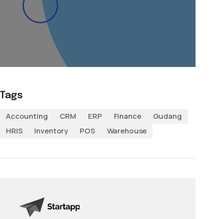
Tags
Accounting
CRM
ERP
Finance
Gudang
HRIS
Inventory
POS
Warehouse