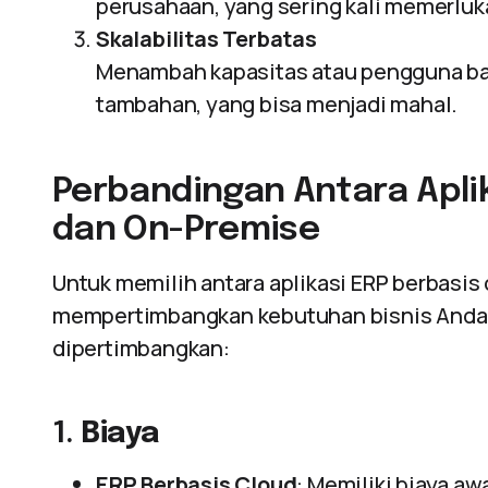
perusahaan, yang sering kali memerluk
Skalabilitas Terbatas
Menambah kapasitas atau pengguna ba
tambahan, yang bisa menjadi mahal.
Perbandingan Antara Aplik
dan On-Premise
Untuk memilih antara aplikasi ERP berbasis
mempertimbangkan kebutuhan bisnis Anda. 
dipertimbangkan:
1.
Biaya
ERP Berbasis Cloud
: Memiliki biaya a