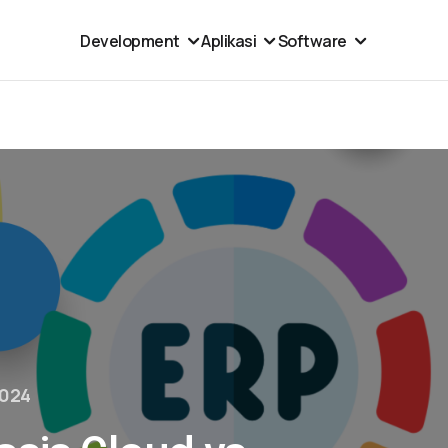
Development
Aplikasi
Software
2024