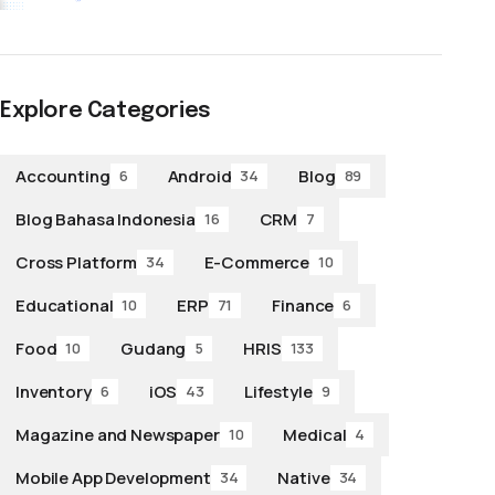
Explore Categories
Accounting
Android
Blog
6
34
89
Blog Bahasa Indonesia
CRM
16
7
Cross Platform
E-Commerce
34
10
Educational
ERP
Finance
10
71
6
Food
Gudang
HRIS
10
5
133
Inventory
iOS
Lifestyle
6
43
9
Magazine and Newspaper
Medical
10
4
Mobile App Development
Native
34
34