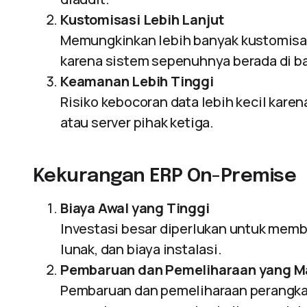
Kustomisasi Lebih Lanjut
Memungkinkan lebih banyak kustomisas
karena sistem sepenuhnya berada di b
Keamanan Lebih Tinggi
Risiko kebocoran data lebih kecil karen
atau server pihak ketiga.
Kekurangan ERP On-Premise
Biaya Awal yang Tinggi
Investasi besar diperlukan untuk membe
lunak, dan biaya instalasi.
Pembaruan dan Pemeliharaan yang M
Pembaruan dan pemeliharaan perangka