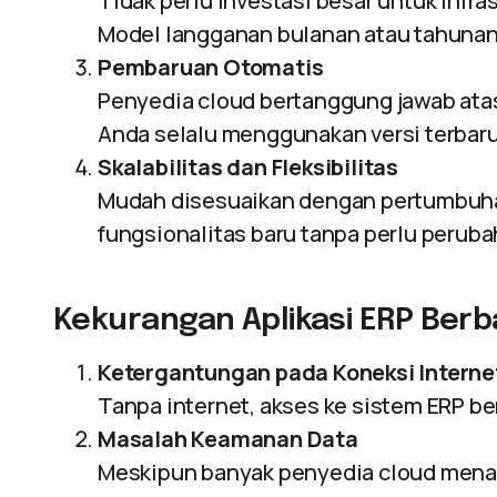
Tidak perlu investasi besar untuk infras
Model langganan bulanan atau tahunan
Pembaruan Otomatis
Penyedia cloud bertanggung jawab ata
Anda selalu menggunakan versi terbar
Skalabilitas dan Fleksibilitas
Mudah disesuaikan dengan pertumbuha
fungsionalitas baru tanpa perlu peruba
Kekurangan Aplikasi ERP Berb
Ketergantungan pada Koneksi Interne
Tanpa internet, akses ke sistem ERP be
Masalah Keamanan Data
Meskipun banyak penyedia cloud menawa