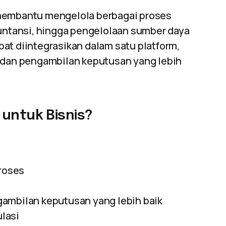
membantu mengelola berbagai proses
kuntansi, hingga pengelolaan sumber daya
at diintegrasikan dalam satu platform,
n dan pengambilan keputusan yang lebih
 untuk Bisnis?
roses
gambilan keputusan yang lebih baik
lasi