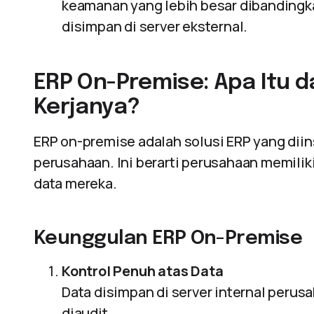
keamanan yang lebih besar dibandingk
disimpan di server eksternal.
ERP On-Premise: Apa Itu 
Kerjanya?
ERP on-premise adalah solusi ERP yang diins
perusahaan. Ini berarti perusahaan memilik
data mereka.
Keunggulan ERP On-Premise
Kontrol Penuh atas Data
Data disimpan di server internal peru
diaudit.