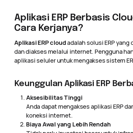
Aplikasi ERP Berbasis Clo
Cara Kerjanya?
Aplikasi ERP cloud
adalah solusi ERP yang d
dan diakses melalui internet. Pengguna han
aplikasi seluler untuk mengakses sistem E
Keunggulan Aplikasi ERP Berb
Aksesibilitas Tinggi
Anda dapat mengakses aplikasi ERP dar
koneksi internet.
Biaya Awal yang Lebih Rendah