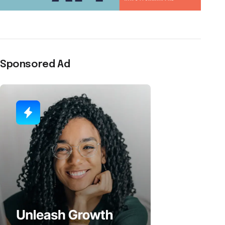
Sponsored Ad