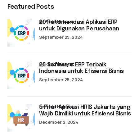
Featured Posts
by
Farid Hidayat
20 Rekomendasi Aplikasi ERP
untuk Digunakan Perusahaan
September 25, 2024
by
Farid Hidayat
25 Software ERP Terbaik
Indonesia untuk Efisiensi Bisnis
September 25, 2024
by
Farid Hidayat
5 Fitur Aplikasi HRIS Jakarta yang
Wajib Dimiliki untuk Efisiensi Bisnis
December 2, 2024