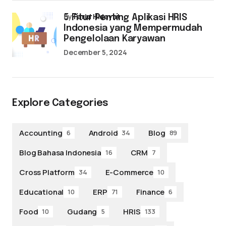
by
Farid Hidayat
5 Fitur Penting Aplikasi HRIS
Indonesia yang Mempermudah
Pengelolaan Karyawan
December 5, 2024
Explore Categories
Accounting
Android
Blog
6
34
89
Blog Bahasa Indonesia
CRM
16
7
Cross Platform
E-Commerce
34
10
Educational
ERP
Finance
10
71
6
Food
Gudang
HRIS
10
5
133