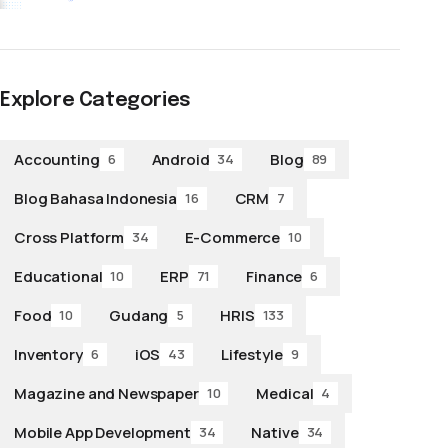
Explore Categories
Accounting
Android
Blog
6
34
89
Blog Bahasa Indonesia
CRM
16
7
Cross Platform
E-Commerce
34
10
Educational
ERP
Finance
10
71
6
Food
Gudang
HRIS
10
5
133
Inventory
iOS
Lifestyle
6
43
9
Magazine and Newspaper
Medical
10
4
Mobile App Development
Native
34
34