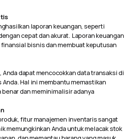
tis
ghasilkan laporan keuangan, seperti
s, dengan cepat dan akurat. Laporan keuangan
 finansial bisnis dan membuat keputusan
s, Anda dapat mencocokkan data transaksi di
s Anda. Hal ini membantu memastikan
n benar dan meminimalisir adanya
an
produk, fitur manajemen inventaris sangat
ik memungkinkan Anda untuk melacak stok
esanan, dan memantau barang yang masuk