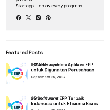
Startapp — enjoy every progress.
Featured Posts
by
Farid Hidayat
20 Rekomendasi Aplikasi ERP
untuk Digunakan Perusahaan
September 25, 2024
by
Farid Hidayat
25 Software ERP Terbaik
Indonesia untuk Efisiensi Bisnis