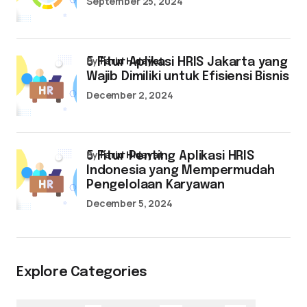
September 25, 2024
by
Farid Hidayat
5 Fitur Aplikasi HRIS Jakarta yang
Wajib Dimiliki untuk Efisiensi Bisnis
December 2, 2024
by
Farid Hidayat
5 Fitur Penting Aplikasi HRIS
Indonesia yang Mempermudah
Pengelolaan Karyawan
December 5, 2024
Explore Categories