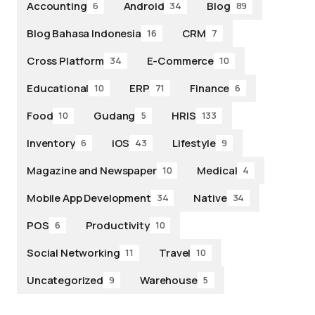
Accounting
Android
Blog
6
34
89
Blog Bahasa Indonesia
CRM
16
7
Cross Platform
E-Commerce
34
10
Educational
ERP
Finance
10
71
6
Food
Gudang
HRIS
10
5
133
Inventory
iOS
Lifestyle
6
43
9
Magazine and Newspaper
Medical
10
4
Mobile App Development
Native
34
34
POS
Productivity
6
10
Social Networking
Travel
11
10
Uncategorized
Warehouse
9
5