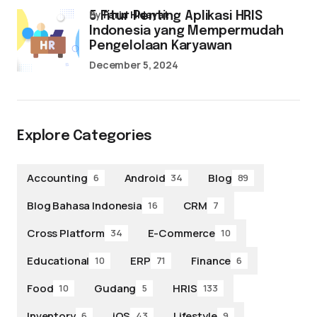
by
Farid Hidayat
5 Fitur Penting Aplikasi HRIS
Indonesia yang Mempermudah
Pengelolaan Karyawan
December 5, 2024
Explore Categories
Accounting
Android
Blog
6
34
89
Blog Bahasa Indonesia
CRM
16
7
Cross Platform
E-Commerce
34
10
Educational
ERP
Finance
10
71
6
Food
Gudang
HRIS
10
5
133
Inventory
iOS
Lifestyle
6
43
9