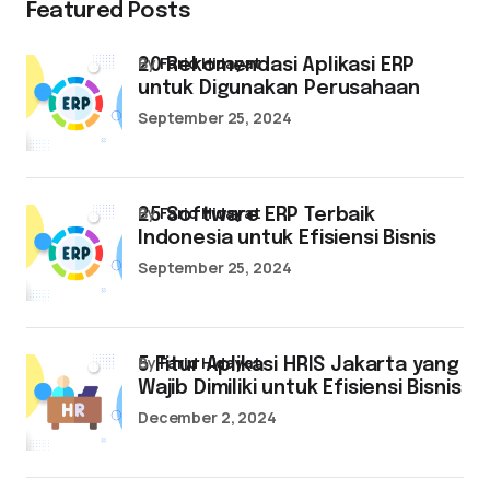
Featured Posts
by
Farid Hidayat
20 Rekomendasi Aplikasi ERP
untuk Digunakan Perusahaan
September 25, 2024
by
Farid Hidayat
25 Software ERP Terbaik
Indonesia untuk Efisiensi Bisnis
September 25, 2024
by
Farid Hidayat
5 Fitur Aplikasi HRIS Jakarta yang
Wajib Dimiliki untuk Efisiensi Bisnis
December 2, 2024