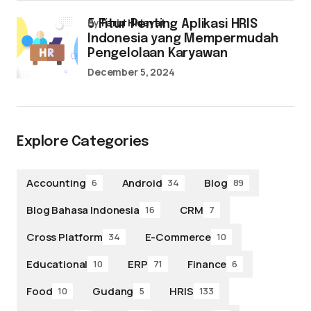
by
Farid Hidayat
5 Fitur Penting Aplikasi HRIS
Indonesia yang Mempermudah
Pengelolaan Karyawan
December 5, 2024
Explore Categories
Accounting
Android
Blog
6
34
89
Blog Bahasa Indonesia
CRM
16
7
Cross Platform
E-Commerce
34
10
Educational
ERP
Finance
10
71
6
Food
Gudang
HRIS
10
5
133