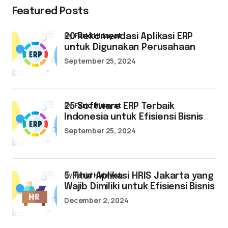
Featured Posts
by
Farid Hidayat
20 Rekomendasi Aplikasi ERP
untuk Digunakan Perusahaan
September 25, 2024
by
Farid Hidayat
25 Software ERP Terbaik
Indonesia untuk Efisiensi Bisnis
September 25, 2024
by
Farid Hidayat
5 Fitur Aplikasi HRIS Jakarta yang
Wajib Dimiliki untuk Efisiensi Bisnis
December 2, 2024