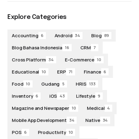
Explore Categories
Accounting
Android
Blog
6
34
89
Blog Bahasa Indonesia
CRM
16
7
Cross Platform
E-Commerce
34
10
Educational
ERP
Finance
10
71
6
Food
Gudang
HRIS
10
5
133
Inventory
iOS
Lifestyle
6
43
9
Magazine and Newspaper
Medical
10
4
Mobile App Development
Native
34
34
POS
Productivity
6
10