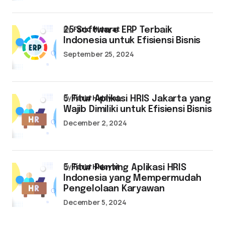
by
Farid Hidayat
25 Software ERP Terbaik
Indonesia untuk Efisiensi Bisnis
September 25, 2024
by
Farid Hidayat
5 Fitur Aplikasi HRIS Jakarta yang
Wajib Dimiliki untuk Efisiensi Bisnis
December 2, 2024
by
Farid Hidayat
5 Fitur Penting Aplikasi HRIS
Indonesia yang Mempermudah
Pengelolaan Karyawan
December 5, 2024