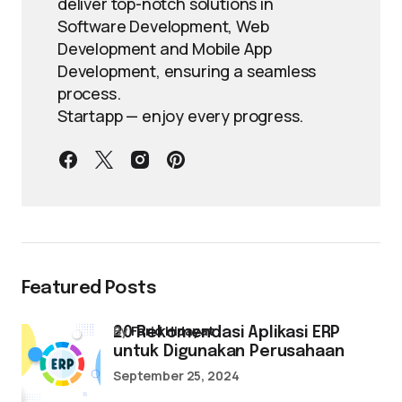
deliver top-notch solutions in
Software Development, Web
Development and Mobile App
Development, ensuring a seamless
process.
Startapp — enjoy every progress.
Featured Posts
by
Farid Hidayat
20 Rekomendasi Aplikasi ERP
untuk Digunakan Perusahaan
September 25, 2024