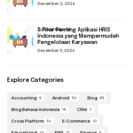
December 2, 2024
by
Farid Hidayat
5 Fitur Penting Aplikasi HRIS
Indonesia yang Mempermudah
Pengelolaan Karyawan
December 5, 2024
Explore Categories
Accounting
Android
Blog
6
34
89
Blog Bahasa Indonesia
CRM
16
7
Cross Platform
E-Commerce
34
10
Educational
ERP
Finance
10
71
6