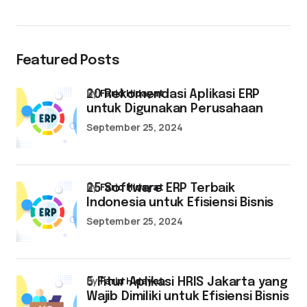
Featured Posts
by
Farid Hidayat
20 Rekomendasi Aplikasi ERP
untuk Digunakan Perusahaan
September 25, 2024
by
Farid Hidayat
25 Software ERP Terbaik
Indonesia untuk Efisiensi Bisnis
September 25, 2024
by
Farid Hidayat
5 Fitur Aplikasi HRIS Jakarta yang
Wajib Dimiliki untuk Efisiensi Bisnis