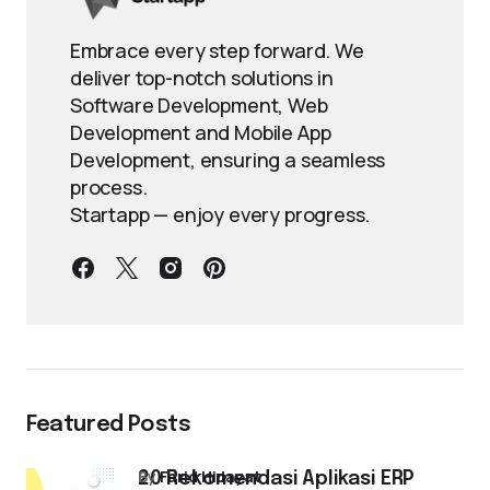
Embrace every step forward. We
deliver top-notch solutions in
Software Development, Web
Development and Mobile App
Development, ensuring a seamless
process.
Startapp — enjoy every progress.
Featured Posts
by
Farid Hidayat
20 Rekomendasi Aplikasi ERP