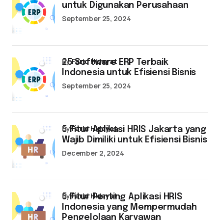
untuk Digunakan Perusahaan
September 25, 2024
by
Farid Hidayat
25 Software ERP Terbaik
Indonesia untuk Efisiensi Bisnis
September 25, 2024
by
Farid Hidayat
5 Fitur Aplikasi HRIS Jakarta yang
Wajib Dimiliki untuk Efisiensi Bisnis
December 2, 2024
by
Farid Hidayat
5 Fitur Penting Aplikasi HRIS
Indonesia yang Mempermudah
Pengelolaan Karyawan