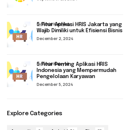
by
Farid Hidayat
5 Fitur Aplikasi HRIS Jakarta yang
Wajib Dimiliki untuk Efisiensi Bisnis
December 2, 2024
by
Farid Hidayat
5 Fitur Penting Aplikasi HRIS
Indonesia yang Mempermudah
Pengelolaan Karyawan
December 5, 2024
Explore Categories