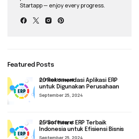
Startapp — enjoy every progress.
Featured Posts
by
Farid Hidayat
20 Rekomendasi Aplikasi ERP
untuk Digunakan Perusahaan
September 25, 2024
by
Farid Hidayat
25 Software ERP Terbaik
Indonesia untuk Efisiensi Bisnis
September 25, 2024