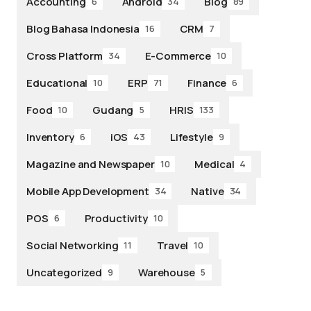
Accounting
Android
Blog
6
34
89
Blog Bahasa Indonesia
CRM
16
7
Cross Platform
E-Commerce
34
10
Educational
ERP
Finance
10
71
6
Food
Gudang
HRIS
10
5
133
Inventory
iOS
Lifestyle
6
43
9
Magazine and Newspaper
Medical
10
4
Mobile App Development
Native
34
34
POS
Productivity
6
10
Social Networking
Travel
11
10
Uncategorized
Warehouse
9
5