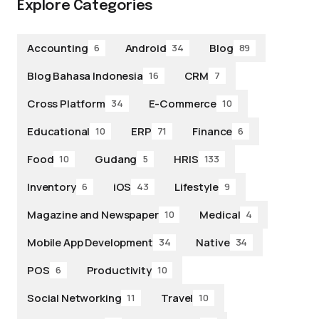
Explore Categories
Accounting
Android
Blog
6
34
89
Blog Bahasa Indonesia
CRM
16
7
Cross Platform
E-Commerce
34
10
Educational
ERP
Finance
10
71
6
Food
Gudang
HRIS
10
5
133
Inventory
iOS
Lifestyle
6
43
9
Magazine and Newspaper
Medical
10
4
Mobile App Development
Native
34
34
POS
Productivity
6
10
Social Networking
Travel
11
10