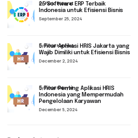
by
Farid Hidayat
25 Software ERP Terbaik
Indonesia untuk Efisiensi Bisnis
September 25, 2024
by
Farid Hidayat
5 Fitur Aplikasi HRIS Jakarta yang
Wajib Dimiliki untuk Efisiensi Bisnis
December 2, 2024
by
Farid Hidayat
5 Fitur Penting Aplikasi HRIS
Indonesia yang Mempermudah
Pengelolaan Karyawan
December 5, 2024