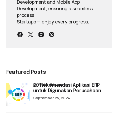
Development and Mobile App
Development, ensuring a seamless
process.
Startapp — enjoy every progress.
Featured Posts
by
Farid Hidayat
20 Rekomendasi Aplikasi ERP
untuk Digunakan Perusahaan
September 25, 2024