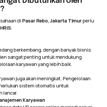
angat Dibutuhkan oleh
o?
usahaan di
Pasar Rebo, Jakarta Timur
perlu
 HRIS
:
edang berkembang, dengan banyak bisnis
sien sangat penting untuk mendukung
lolaan karyawan yang lebih baik.
ryawan juga akan meningkat. Pengelolaan
merlukan sistem otomatis untuk
 lancar.
 Manajemen Karyawan