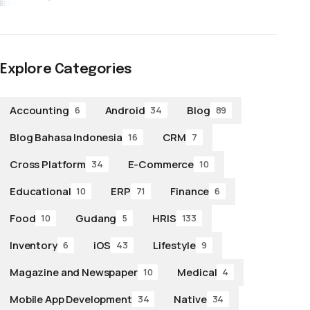
Explore Categories
Accounting
Android
Blog
6
34
89
Blog Bahasa Indonesia
CRM
16
7
Cross Platform
E-Commerce
34
10
Educational
ERP
Finance
10
71
6
Food
Gudang
HRIS
10
5
133
Inventory
iOS
Lifestyle
6
43
9
Magazine and Newspaper
Medical
10
4
Mobile App Development
Native
34
34