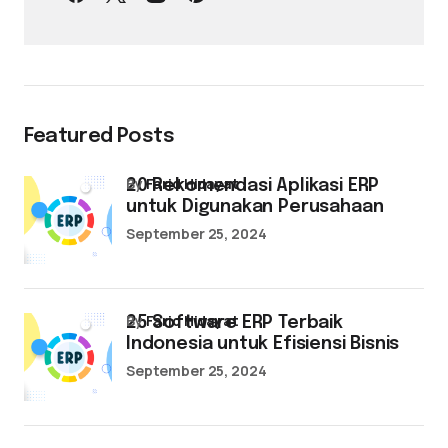
Featured Posts
by
Farid Hidayat
20 Rekomendasi Aplikasi ERP
untuk Digunakan Perusahaan
September 25, 2024
by
Farid Hidayat
25 Software ERP Terbaik
Indonesia untuk Efisiensi Bisnis
September 25, 2024