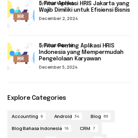
by
Farid Hidayat
5 Fitur Aplikasi HRIS Jakarta yang
Wajib Dimiliki untuk Efisiensi Bisnis
December 2, 2024
by
Farid Hidayat
5 Fitur Penting Aplikasi HRIS
Indonesia yang Mempermudah
Pengelolaan Karyawan
December 5, 2024
Explore Categories
Accounting
Android
Blog
6
34
89
Blog Bahasa Indonesia
CRM
16
7