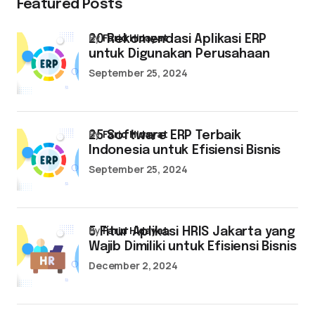
Featured Posts
by
Farid Hidayat
20 Rekomendasi Aplikasi ERP
untuk Digunakan Perusahaan
September 25, 2024
by
Farid Hidayat
25 Software ERP Terbaik
Indonesia untuk Efisiensi Bisnis
September 25, 2024
by
Farid Hidayat
5 Fitur Aplikasi HRIS Jakarta yang
Wajib Dimiliki untuk Efisiensi Bisnis
December 2, 2024