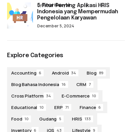
by
Farid Hidayat
5 Fitur Penting Aplikasi HRIS
Indonesia yang Mempermudah
Pengelolaan Karyawan
December 5, 2024
Explore Categories
Accounting
Android
Blog
6
34
89
Blog Bahasa Indonesia
CRM
16
7
Cross Platform
E-Commerce
34
10
Educational
ERP
Finance
10
71
6
Food
Gudang
HRIS
10
5
133
Inventory
iOS
Lifestyle
6
43
9