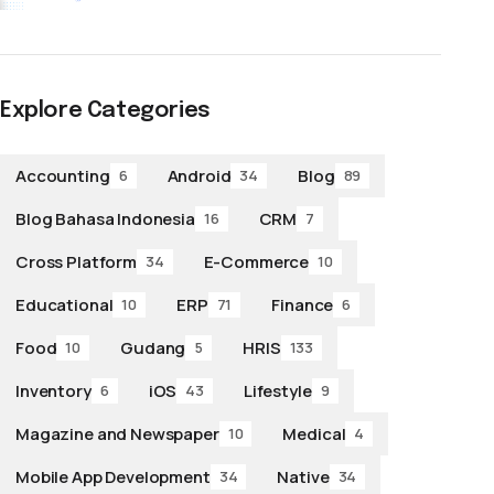
Explore Categories
Accounting
Android
Blog
6
34
89
Blog Bahasa Indonesia
CRM
16
7
Cross Platform
E-Commerce
34
10
Educational
ERP
Finance
10
71
6
Food
Gudang
HRIS
10
5
133
Inventory
iOS
Lifestyle
6
43
9
Magazine and Newspaper
Medical
10
4
Mobile App Development
Native
34
34