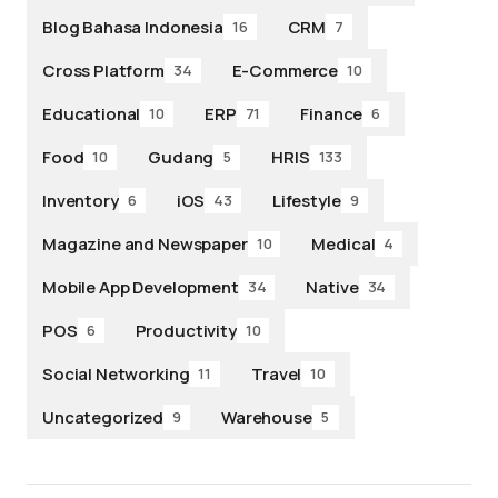
Blog Bahasa Indonesia
CRM
16
7
Cross Platform
E-Commerce
34
10
Educational
ERP
Finance
10
71
6
Food
Gudang
HRIS
10
5
133
Inventory
iOS
Lifestyle
6
43
9
Magazine and Newspaper
Medical
10
4
Mobile App Development
Native
34
34
POS
Productivity
6
10
Social Networking
Travel
11
10
Uncategorized
Warehouse
9
5