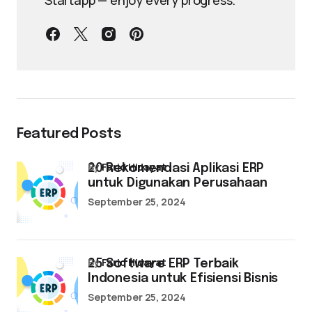
Startapp — enjoy every progress.
Featured Posts
by
Farid Hidayat
20 Rekomendasi Aplikasi ERP
untuk Digunakan Perusahaan
September 25, 2024
by
Farid Hidayat
25 Software ERP Terbaik
Indonesia untuk Efisiensi Bisnis
September 25, 2024