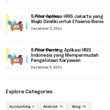
by
Farid Hidayat
5 Fitur Aplikasi HRIS Jakarta yang
Wajib Dimiliki untuk Efisiensi Bisnis
December 2, 2024
by
Farid Hidayat
5 Fitur Penting Aplikasi HRIS
Indonesia yang Mempermudah
Pengelolaan Karyawan
December 5, 2024
Explore Categories
Accounting
Android
Blog
6
34
89