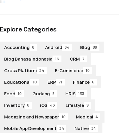
Explore Categories
Accounting
Android
Blog
6
34
89
Blog Bahasa Indonesia
CRM
16
7
Cross Platform
E-Commerce
34
10
Educational
ERP
Finance
10
71
6
Food
Gudang
HRIS
10
5
133
Inventory
iOS
Lifestyle
6
43
9
Magazine and Newspaper
Medical
10
4
Mobile App Development
Native
34
34