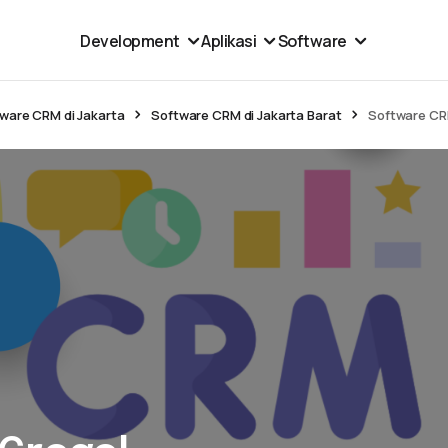
Development
Aplikasi
Software
ware CRM di Jakarta
Software CRM di Jakarta Barat
Software CRM