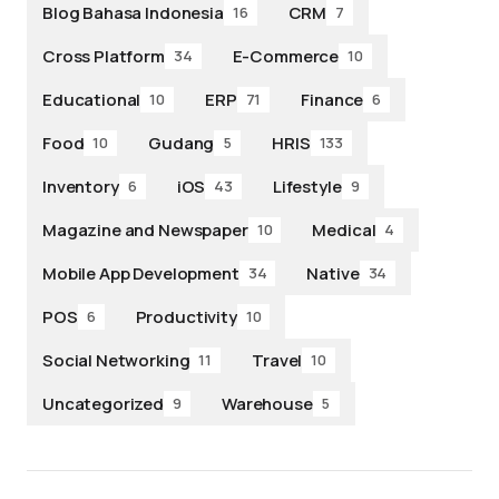
Blog Bahasa Indonesia
CRM
16
7
Cross Platform
E-Commerce
34
10
Educational
ERP
Finance
10
71
6
Food
Gudang
HRIS
10
5
133
Inventory
iOS
Lifestyle
6
43
9
Magazine and Newspaper
Medical
10
4
Mobile App Development
Native
34
34
POS
Productivity
6
10
Social Networking
Travel
11
10
Uncategorized
Warehouse
9
5