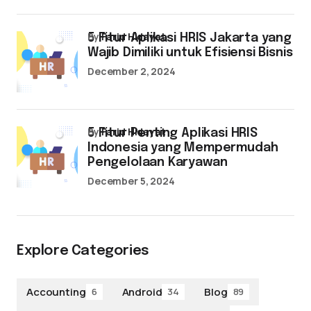
by
Farid Hidayat
5 Fitur Aplikasi HRIS Jakarta yang
Wajib Dimiliki untuk Efisiensi Bisnis
December 2, 2024
by
Farid Hidayat
5 Fitur Penting Aplikasi HRIS
Indonesia yang Mempermudah
Pengelolaan Karyawan
December 5, 2024
Explore Categories
Accounting
Android
Blog
6
34
89