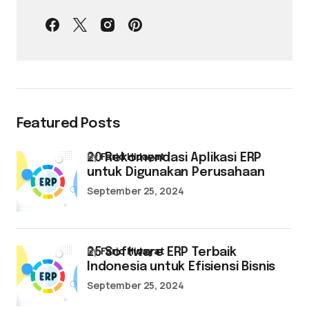
Featured Posts
by
Farid Hidayat
20 Rekomendasi Aplikasi ERP
untuk Digunakan Perusahaan
September 25, 2024
by
Farid Hidayat
25 Software ERP Terbaik
Indonesia untuk Efisiensi Bisnis
September 25, 2024