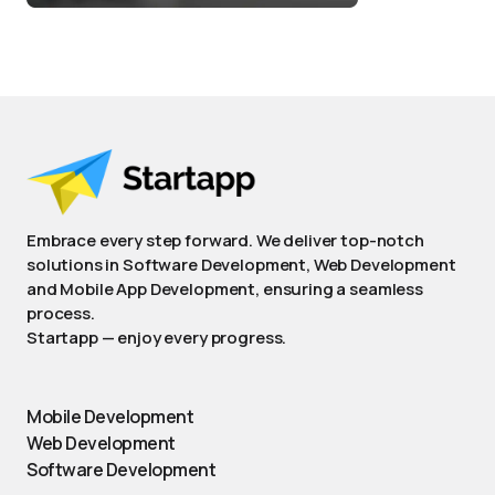
Embrace every step forward. We deliver top-notch
solutions in Software Development, Web Development
and Mobile App Development, ensuring a seamless
process.
Startapp — enjoy every progress.
Mobile Development
Web Development
Software Development