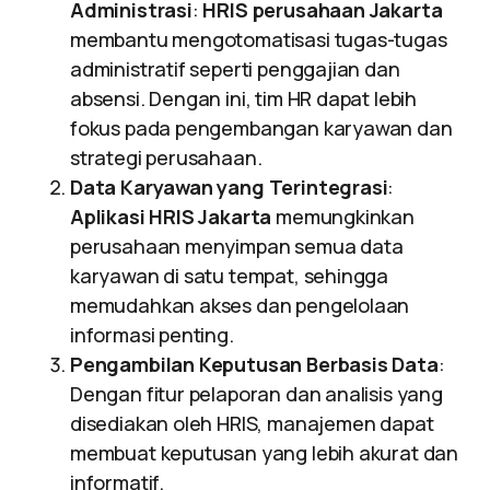
Administrasi
:
HRIS perusahaan Jakarta
membantu mengotomatisasi tugas-tugas
administratif seperti penggajian dan
absensi. Dengan ini, tim HR dapat lebih
fokus pada pengembangan karyawan dan
strategi perusahaan.
Data Karyawan yang Terintegrasi
:
Aplikasi HRIS Jakarta
memungkinkan
perusahaan menyimpan semua data
karyawan di satu tempat, sehingga
memudahkan akses dan pengelolaan
informasi penting.
Pengambilan Keputusan Berbasis Data
:
Dengan fitur pelaporan dan analisis yang
disediakan oleh HRIS, manajemen dapat
membuat keputusan yang lebih akurat dan
informatif.