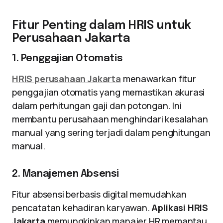
Fitur Penting dalam HRIS untuk
Perusahaan Jakarta
1. Penggajian Otomatis
HRIS perusahaan Jakarta
menawarkan fitur
penggajian otomatis yang memastikan akurasi
dalam perhitungan gaji dan potongan. Ini
membantu perusahaan menghindari kesalahan
manual yang sering terjadi dalam penghitungan
manual.
2. Manajemen Absensi
Fitur absensi berbasis digital memudahkan
pencatatan kehadiran karyawan.
Aplikasi HRIS
Jakarta
memungkinkan manajer HR memantau