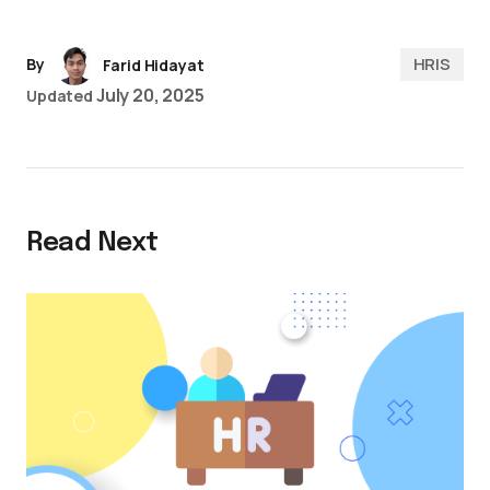
HRIS
By
Farid Hidayat
July 20, 2025
Updated
Read Next