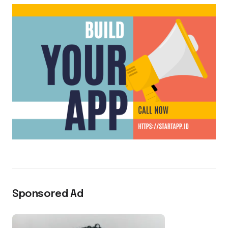
Sponsored Ad