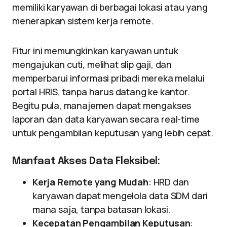
memiliki karyawan di berbagai lokasi atau yang
menerapkan sistem kerja remote.
Fitur ini memungkinkan karyawan untuk
mengajukan cuti, melihat slip gaji, dan
memperbarui informasi pribadi mereka melalui
portal HRIS, tanpa harus datang ke kantor.
Begitu pula, manajemen dapat mengakses
laporan dan data karyawan secara real-time
untuk pengambilan keputusan yang lebih cepat.
Manfaat Akses Data Fleksibel:
Kerja Remote yang Mudah
: HRD dan
karyawan dapat mengelola data SDM dari
mana saja, tanpa batasan lokasi.
Kecepatan Pengambilan Keputusan
: