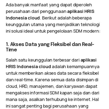
Ada banyak manfaat yang dapat diperoleh
perusahaan dari penggunaan
aplikasi HRIS
Indonesia cloud
. Berikut adalah beberapa
keunggulan utama yang menjadikan teknologi
ini solusi ideal untuk pengelolaan SDM modern:
1. Akses Data yang Fleksibel dan Real-
Time
Salah satu keunggulan terbesar dari
aplikasi
HRIS Indonesia cloud
adalah kemampuannya
untuk memberikan akses data secara fleksibel
dan real-time. Karena semua data disimpan di
cloud, HRD, manajemen, dan karyawan dapat
mengakses informasi SDM kapan saja dan dari
mana saja, asalkan terhubung ke internet. Hal
ini sangat penting bagi perusahaan yang