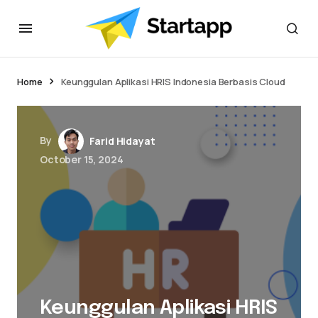
link slot gacor
link slot gacor
jacktoto
jacktoto
jacktoto
toto slot
toto slot
situs toto
slot gacor
slot gacor
slot gacor
slot gacor
slot gacor
slot gacor
Home
Keunggulan Aplikasi HRIS Indonesia Berbasis Cloud
By
Farid Hidayat
October 15, 2024
Keunggulan Aplikasi HRIS