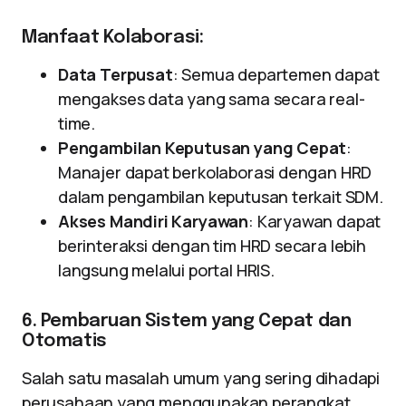
Manfaat Kolaborasi:
Data Terpusat
: Semua departemen dapat
mengakses data yang sama secara real-
time.
Pengambilan Keputusan yang Cepat
:
Manajer dapat berkolaborasi dengan HRD
dalam pengambilan keputusan terkait SDM.
Akses Mandiri Karyawan
: Karyawan dapat
berinteraksi dengan tim HRD secara lebih
langsung melalui portal HRIS.
6. Pembaruan Sistem yang Cepat dan
Otomatis
Salah satu masalah umum yang sering dihadapi
perusahaan yang menggunakan perangkat