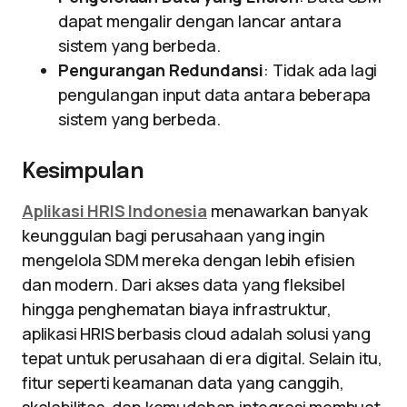
dapat mengalir dengan lancar antara
sistem yang berbeda.
Pengurangan Redundansi
: Tidak ada lagi
pengulangan input data antara beberapa
sistem yang berbeda.
Kesimpulan
Aplikasi HRIS Indonesia
menawarkan banyak
keunggulan bagi perusahaan yang ingin
mengelola SDM mereka dengan lebih efisien
dan modern. Dari akses data yang fleksibel
hingga penghematan biaya infrastruktur,
aplikasi HRIS berbasis cloud adalah solusi yang
tepat untuk perusahaan di era digital. Selain itu,
fitur seperti keamanan data yang canggih,