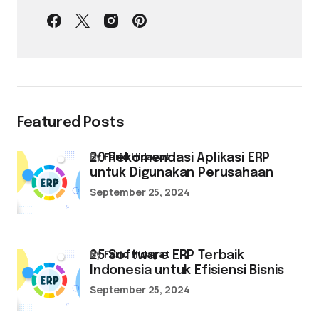
Featured Posts
by
Farid Hidayat
20 Rekomendasi Aplikasi ERP
untuk Digunakan Perusahaan
September 25, 2024
by
Farid Hidayat
25 Software ERP Terbaik
Indonesia untuk Efisiensi Bisnis
September 25, 2024