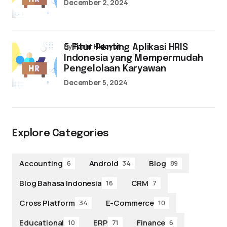
December 2, 2024
by
Farid Hidayat
5 Fitur Penting Aplikasi HRIS
Indonesia yang Mempermudah
Pengelolaan Karyawan
December 5, 2024
Explore Categories
Accounting
Android
Blog
6
34
89
Blog Bahasa Indonesia
CRM
16
7
Cross Platform
E-Commerce
34
10
Educational
ERP
Finance
10
71
6