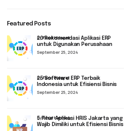
Featured Posts
by
Farid Hidayat
20 Rekomendasi Aplikasi ERP
untuk Digunakan Perusahaan
September 25, 2024
by
Farid Hidayat
25 Software ERP Terbaik
Indonesia untuk Efisiensi Bisnis
September 25, 2024
by
Farid Hidayat
5 Fitur Aplikasi HRIS Jakarta yang
Wajib Dimiliki untuk Efisiensi Bisnis