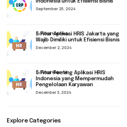
Indonesia untuk Efisiensi Bisnis
September 25, 2024
by
Farid Hidayat
5 Fitur Aplikasi HRIS Jakarta yang
Wajib Dimiliki untuk Efisiensi Bisnis
December 2, 2024
by
Farid Hidayat
5 Fitur Penting Aplikasi HRIS
Indonesia yang Mempermudah
Pengelolaan Karyawan
December 5, 2024
Explore Categories