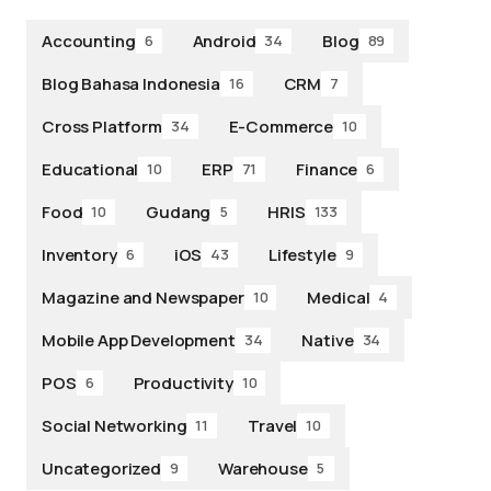
Accounting
Android
Blog
6
34
89
Blog Bahasa Indonesia
CRM
16
7
Cross Platform
E-Commerce
34
10
Educational
ERP
Finance
10
71
6
Food
Gudang
HRIS
10
5
133
Inventory
iOS
Lifestyle
6
43
9
Magazine and Newspaper
Medical
10
4
Mobile App Development
Native
34
34
POS
Productivity
6
10
Social Networking
Travel
11
10
Uncategorized
Warehouse
9
5