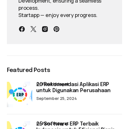
Development, ensuring a seamless
process.
Startapp — enjoy every progress.
Featured Posts
by
Farid Hidayat
20 Rekomendasi Aplikasi ERP
untuk Digunakan Perusahaan
September 25, 2024
by
Farid Hidayat
25 Software ERP Terbaik