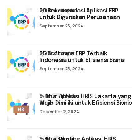
by
Farid Hidayat
20 Rekomendasi Aplikasi ERP
untuk Digunakan Perusahaan
September 25, 2024
by
Farid Hidayat
25 Software ERP Terbaik
Indonesia untuk Efisiensi Bisnis
September 25, 2024
by
Farid Hidayat
5 Fitur Aplikasi HRIS Jakarta yang
Wajib Dimiliki untuk Efisiensi Bisnis
December 2, 2024
by
Farid Hidayat
5 Fitur Penting Aplikasi HRIS