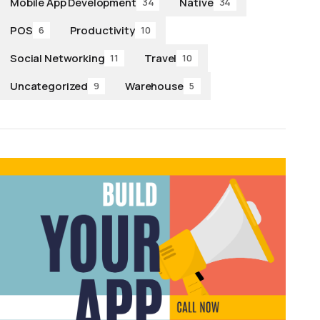
Mobile App Development
Native
34
34
POS
Productivity
6
10
Social Networking
Travel
11
10
Uncategorized
Warehouse
9
5