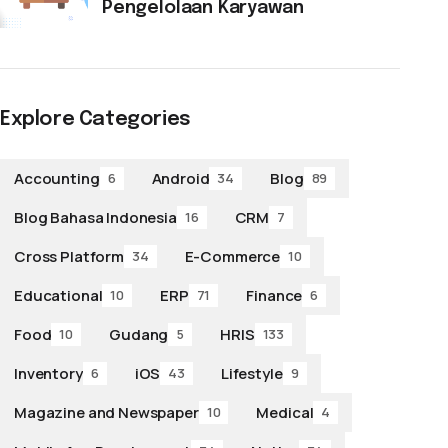
Pengelolaan Karyawan
Explore Categories
Accounting
Android
Blog
6
34
89
Blog Bahasa Indonesia
CRM
16
7
Cross Platform
E-Commerce
34
10
Educational
ERP
Finance
10
71
6
Food
Gudang
HRIS
10
5
133
Inventory
iOS
Lifestyle
6
43
9
Magazine and Newspaper
Medical
10
4