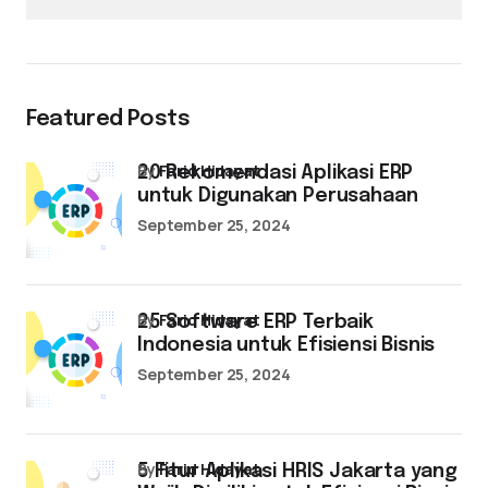
Featured Posts
by
Farid Hidayat
20 Rekomendasi Aplikasi ERP
untuk Digunakan Perusahaan
September 25, 2024
by
Farid Hidayat
25 Software ERP Terbaik
Indonesia untuk Efisiensi Bisnis
September 25, 2024
by
Farid Hidayat
5 Fitur Aplikasi HRIS Jakarta yang