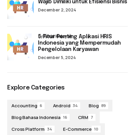
Wajib Dimiliki untuk Efisiensi Bisnis
December 2, 2024
by
Farid Hidayat
5 Fitur Penting Aplikasi HRIS
Indonesia yang Mempermudah
Pengelolaan Karyawan
December 5, 2024
Explore Categories
Accounting
Android
Blog
6
34
89
Blog Bahasa Indonesia
CRM
16
7
Cross Platform
E-Commerce
34
10