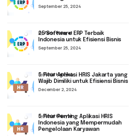
September 25, 2024
by
Farid Hidayat
25 Software ERP Terbaik
Indonesia untuk Efisiensi Bisnis
September 25, 2024
by
Farid Hidayat
5 Fitur Aplikasi HRIS Jakarta yang
Wajib Dimiliki untuk Efisiensi Bisnis
December 2, 2024
by
Farid Hidayat
5 Fitur Penting Aplikasi HRIS
Indonesia yang Mempermudah
Pengelolaan Karyawan