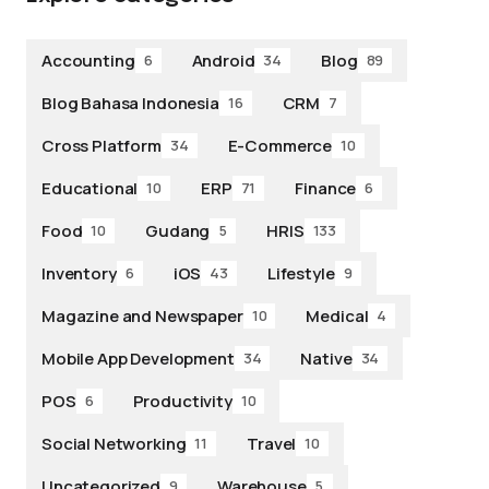
Accounting
Android
Blog
6
34
89
Blog Bahasa Indonesia
CRM
16
7
Cross Platform
E-Commerce
34
10
Educational
ERP
Finance
10
71
6
Food
Gudang
HRIS
10
5
133
Inventory
iOS
Lifestyle
6
43
9
Magazine and Newspaper
Medical
10
4
Mobile App Development
Native
34
34
POS
Productivity
6
10
Social Networking
Travel
11
10
Uncategorized
Warehouse
9
5