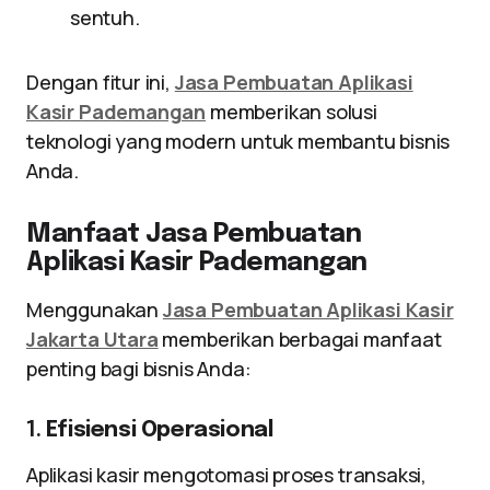
sentuh.
Dengan fitur ini,
Jasa Pembuatan Aplikasi
Kasir Pademangan
memberikan solusi
teknologi yang modern untuk membantu bisnis
Anda.
Manfaat Jasa Pembuatan
Aplikasi Kasir Pademangan
Menggunakan
Jasa Pembuatan Aplikasi Kasir
Jakarta Utara
memberikan berbagai manfaat
penting bagi bisnis Anda:
1.
Efisiensi Operasional
Aplikasi kasir mengotomasi proses transaksi,