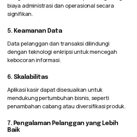
biaya administrasi dan operasional secara
signifikan.
5.
Keamanan Data
Data pelanggan dan transaksi dilindungi
dengan teknologi enkripsi untuk mencegah
kebocoran informasi.
6.
Skalabilitas
Aplikasi kasir dapat disesuaikan untuk
mendukung pertumbuhan bisnis, seperti
penambahan cabang atau diversifikasi produk.
7.
Pengalaman Pelanggan yang Lebih
Baik