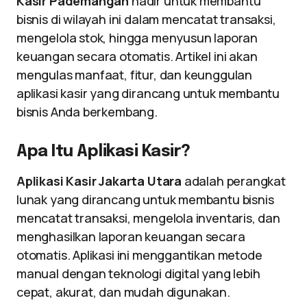
Kasir Pademangan
hadir untuk membantu
bisnis di wilayah ini dalam mencatat transaksi,
mengelola stok, hingga menyusun laporan
keuangan secara otomatis. Artikel ini akan
mengulas manfaat, fitur, dan keunggulan
aplikasi kasir yang dirancang untuk membantu
bisnis Anda berkembang.
Apa Itu Aplikasi Kasir?
Aplikasi Kasir Jakarta Utara
adalah perangkat
lunak yang dirancang untuk membantu bisnis
mencatat transaksi, mengelola inventaris, dan
menghasilkan laporan keuangan secara
otomatis. Aplikasi ini menggantikan metode
manual dengan teknologi digital yang lebih
cepat, akurat, dan mudah digunakan.