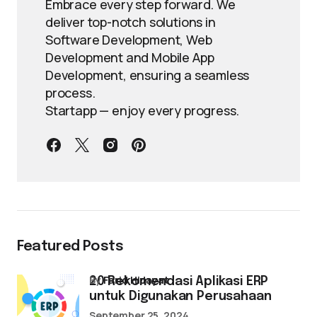
Embrace every step forward. We
deliver top-notch solutions in
Software Development, Web
Development and Mobile App
Development, ensuring a seamless
process.
Startapp — enjoy every progress.
Featured Posts
by
Farid Hidayat
20 Rekomendasi Aplikasi ERP
untuk Digunakan Perusahaan
September 25, 2024