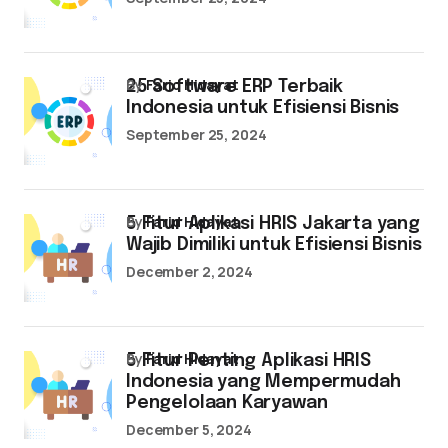
by
Farid Hidayat
25 Software ERP Terbaik
Indonesia untuk Efisiensi Bisnis
September 25, 2024
by
Farid Hidayat
5 Fitur Aplikasi HRIS Jakarta yang
Wajib Dimiliki untuk Efisiensi Bisnis
December 2, 2024
by
Farid Hidayat
5 Fitur Penting Aplikasi HRIS
Indonesia yang Mempermudah
Pengelolaan Karyawan
December 5, 2024