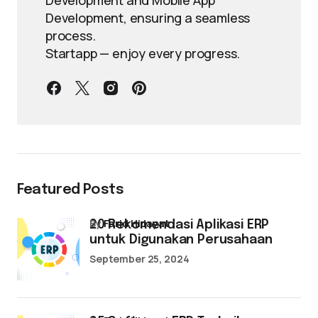
Development and Mobile App
Development, ensuring a seamless
process.
Startapp — enjoy every progress.
Featured Posts
by
Farid Hidayat
20 Rekomendasi Aplikasi ERP
untuk Digunakan Perusahaan
September 25, 2024