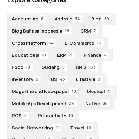
Explore Categories
Accounting
Android
Blog
6
34
89
Blog Bahasa Indonesia
CRM
16
7
Cross Platform
E-Commerce
34
10
Educational
ERP
Finance
10
71
6
Food
Gudang
HRIS
10
5
133
Inventory
iOS
Lifestyle
6
43
9
Magazine and Newspaper
Medical
10
4
Mobile App Development
Native
34
34
POS
Productivity
6
10
Social Networking
Travel
11
10