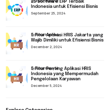
by
Farid Hidayat
25 Software ERP Terbaik
Indonesia untuk Efisiensi Bisnis
September 25, 2024
by
Farid Hidayat
5 Fitur Aplikasi HRIS Jakarta yang
Wajib Dimiliki untuk Efisiensi Bisnis
December 2, 2024
by
Farid Hidayat
5 Fitur Penting Aplikasi HRIS
Indonesia yang Mempermudah
Pengelolaan Karyawan
December 5, 2024