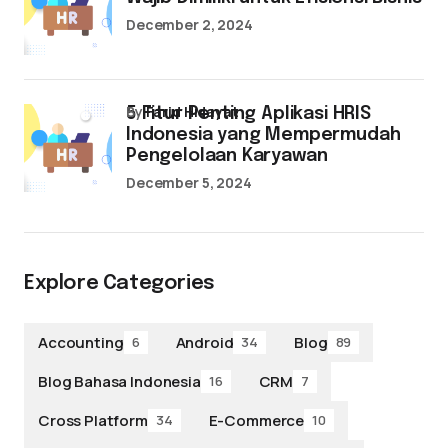
December 2, 2024
by
Farid Hidayat
5 Fitur Penting Aplikasi HRIS
Indonesia yang Mempermudah
Pengelolaan Karyawan
December 5, 2024
Explore Categories
Accounting
Android
Blog
6
34
89
Blog Bahasa Indonesia
CRM
16
7
Cross Platform
E-Commerce
34
10