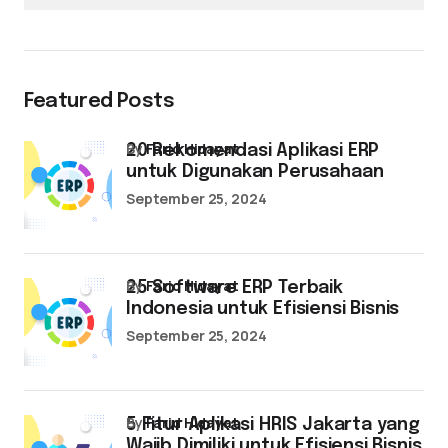
Featured Posts
by
Farid Hidayat
20 Rekomendasi Aplikasi ERP
untuk Digunakan Perusahaan
September 25, 2024
by
Farid Hidayat
25 Software ERP Terbaik
Indonesia untuk Efisiensi Bisnis
September 25, 2024
by
Farid Hidayat
5 Fitur Aplikasi HRIS Jakarta yang
Wajib Dimiliki untuk Efisiensi Bisnis