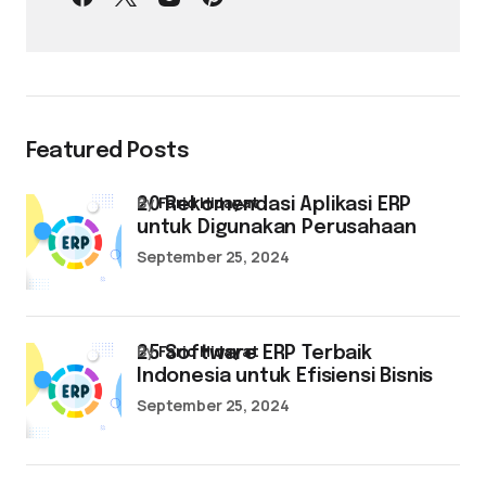
Featured Posts
by
Farid Hidayat
20 Rekomendasi Aplikasi ERP
untuk Digunakan Perusahaan
September 25, 2024
by
Farid Hidayat
25 Software ERP Terbaik
Indonesia untuk Efisiensi Bisnis
September 25, 2024