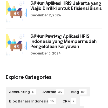
by
Farid Hidayat
5 Fitur Aplikasi HRIS Jakarta yang
Wajib Dimiliki untuk Efisiensi Bisnis
December 2, 2024
by
Farid Hidayat
5 Fitur Penting Aplikasi HRIS
Indonesia yang Mempermudah
Pengelolaan Karyawan
December 5, 2024
Explore Categories
Accounting
Android
Blog
6
34
89
Blog Bahasa Indonesia
CRM
16
7