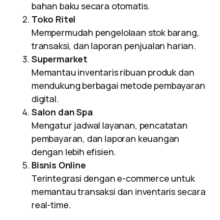
bahan baku secara otomatis.
Toko Ritel
Mempermudah pengelolaan stok barang,
transaksi, dan laporan penjualan harian.
Supermarket
Memantau inventaris ribuan produk dan
mendukung berbagai metode pembayaran
digital.
Salon dan Spa
Mengatur jadwal layanan, pencatatan
pembayaran, dan laporan keuangan
dengan lebih efisien.
Bisnis Online
Terintegrasi dengan e-commerce untuk
memantau transaksi dan inventaris secara
real-time.