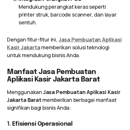
Mendukung perangkat keras seperti
printer struk, barcode scanner, dan layar
sentuh.
Dengan fitur-fitur ini,
Jasa Pembuatan Aplikasi
Kasir Jakarta
memberikan solusi teknologi
untuk mendukung bisnis Anda.
Manfaat Jasa Pembuatan
Aplikasi Kasir Jakarta Barat
Menggunakan
Jasa Pembuatan Aplikasi Kasir
Jakarta Barat
memberikan berbagai manfaat
signifikan bagi bisnis Anda:
1.
Efisiensi Operasional