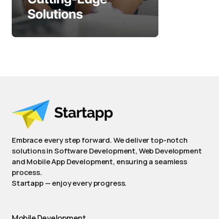
Embrace every step forward. We deliver top-notch
solutions in Software Development, Web Development
and Mobile App Development, ensuring a seamless
process.
Startapp — enjoy every progress.
Mobile Development