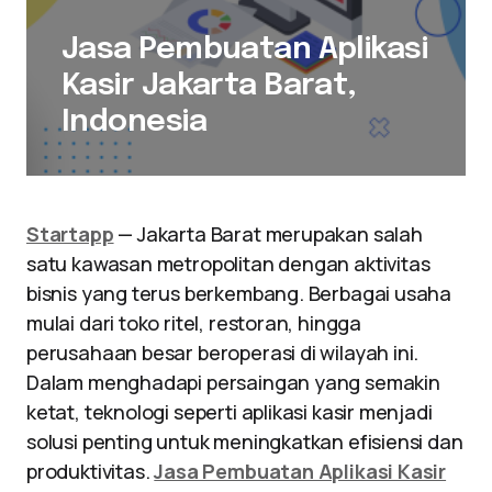
Jasa Pembuatan Aplikasi
Kasir Jakarta Barat,
Indonesia
Startapp
— Jakarta Barat merupakan salah
satu kawasan metropolitan dengan aktivitas
bisnis yang terus berkembang. Berbagai usaha
mulai dari toko ritel, restoran, hingga
perusahaan besar beroperasi di wilayah ini.
Dalam menghadapi persaingan yang semakin
ketat, teknologi seperti aplikasi kasir menjadi
solusi penting untuk meningkatkan efisiensi dan
produktivitas.
Jasa Pembuatan Aplikasi Kasir