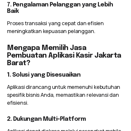
7.
Pengalaman Pelanggan yang Lebih
Baik
Proses transaksi yang cepat dan efisien
meningkatkan kepuasan pelanggan.
Mengapa Memilih Jasa
Pembuatan Aplikasi Kasir Jakarta
Barat?
1. Solusi yang Disesuaikan
Aplikasi dirancang untuk memenuhi kebutuhan
spesifik bisnis Anda, memastikan relevansi dan
efisiensi.
2. Dukungan Multi-Platform