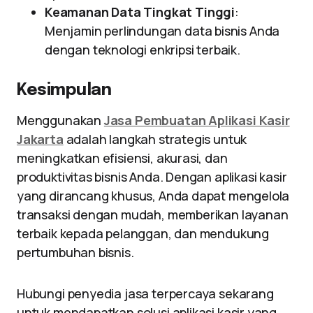
Keamanan Data Tingkat Tinggi
:
Menjamin perlindungan data bisnis Anda
dengan teknologi enkripsi terbaik.
Kesimpulan
Menggunakan
Jasa Pembuatan Aplikasi Kasir
Jakarta
adalah langkah strategis untuk
meningkatkan efisiensi, akurasi, dan
produktivitas bisnis Anda. Dengan aplikasi kasir
yang dirancang khusus, Anda dapat mengelola
transaksi dengan mudah, memberikan layanan
terbaik kepada pelanggan, dan mendukung
pertumbuhan bisnis.
Hubungi penyedia jasa terpercaya sekarang
untuk mendapatkan solusi aplikasi kasir yang