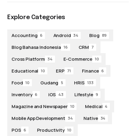
Explore Categories
Accounting
Android
Blog
6
34
89
Blog Bahasa Indonesia
CRM
16
7
Cross Platform
E-Commerce
34
10
Educational
ERP
Finance
10
71
6
Food
Gudang
HRIS
10
5
133
Inventory
iOS
Lifestyle
6
43
9
Magazine and Newspaper
Medical
10
4
Mobile App Development
Native
34
34
POS
Productivity
6
10