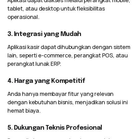
Aplikasi dapat diakses melalui perangkat mobile,
tablet, atau desktop untuk fleksibilitas
operasional.
3. Integrasi yang Mudah
Aplikasi kasir dapat dihubungkan dengan sistem
lain, seperti e-commerce, perangkat POS, atau
perangkat lunak ERP.
4. Harga yang Kompetitif
Anda hanya membayar fitur yang relevan
dengan kebutuhan bisnis, menjadikan solusi ini
hemat biaya.
5. Dukungan Teknis Profesional