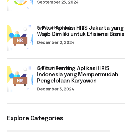
September 25, 2024
by
Farid Hidayat
5 Fitur Aplikasi HRIS Jakarta yang
Wajib Dimiliki untuk Efisiensi Bisnis
December 2, 2024
by
Farid Hidayat
5 Fitur Penting Aplikasi HRIS
Indonesia yang Mempermudah
Pengelolaan Karyawan
December 5, 2024
Explore Categories