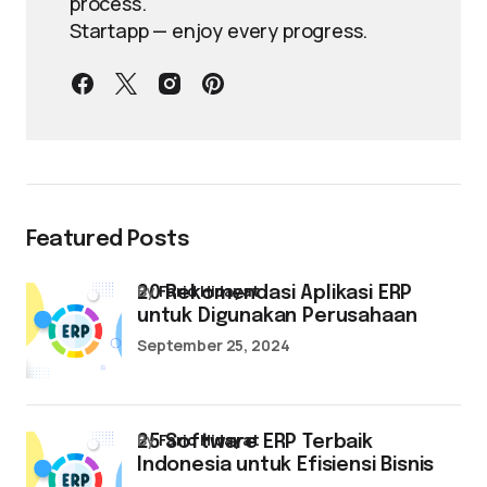
process.
Startapp — enjoy every progress.
Featured Posts
by
Farid Hidayat
20 Rekomendasi Aplikasi ERP
untuk Digunakan Perusahaan
September 25, 2024
by
Farid Hidayat
25 Software ERP Terbaik
Indonesia untuk Efisiensi Bisnis