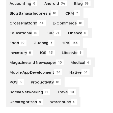
Accounting
Android
Blog
6
34
89
Blog Bahasa Indonesia
CRM
16
7
Cross Platform
E-Commerce
34
10
Educational
ERP
Finance
10
71
6
Food
Gudang
HRIS
10
5
133
Inventory
iOS
Lifestyle
6
43
9
Magazine and Newspaper
Medical
10
4
Mobile App Development
Native
34
34
POS
Productivity
6
10
Social Networking
Travel
11
10
Uncategorized
Warehouse
9
5